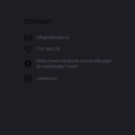
CONTACT
info
@
cakestar.cz
773 709 270
https://www.facebook.com/profile.php?
id=100083486173601
cakestarcz