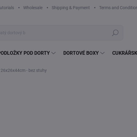
utorials
Wholesale
Shipping & Payment
Terms and Conditio
Search
PODLOŽKY POD DORTY
DORTOVÉ BOXY
CUKRÁŘSK
ý 26x26x44cm - bez stuhy
Not rated
Rating details
BRAND:
CAKE STAR
5,
4,26
Mea
5,16
price
SK