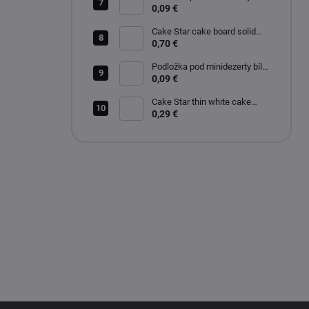
zlato-stříbrná čtverec 9x9 cm
0,09 €
Cake Star cake board solid
white glossy 28cm
0,70 €
Podložka pod minidezerty bílo-
černé kruh 8 cm
0,09 €
Cake Star thin white cake
board 20 cm
0,29 €
F