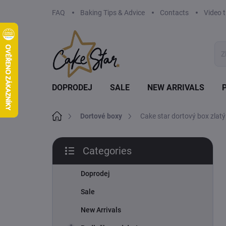
Skip
FAQ
Baking Tips & Advice
Contacts
Video t
to
content
DOPRODEJ
SALE
NEW ARRIVALS
Home
Dortové boxy
Cake star dortový box zlat
S
Categories
i
Skip
d
categories
e
Doprodej
b
Sale
a
r
New Arrivals