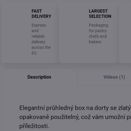
FAST
LARGEST
DELIVERY
SELECTION
Express
Packaging
and
for pastry
reliable
chefs and
delivery
bakers
across the
EU
Description
Videos (1)
Elegantní průhledný box na dorty se zla
opakovaně použitelný, což vám umožní př
příležitosti.