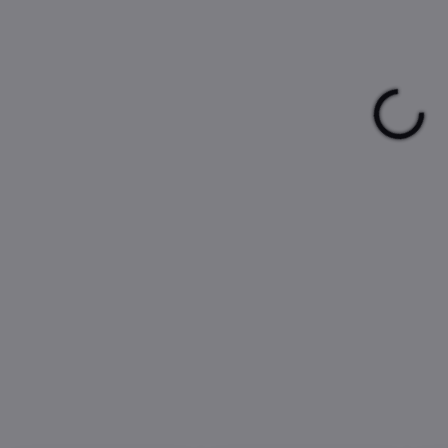
DEL
12/
Ele
zl
DETA