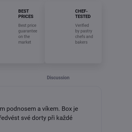
BEST
CHEF-
PRICES
TESTED
Best price
Verified
guarantee
by pastry
on the
chefs and
market
bakers
Discussion
tým podnosem a víkem. Box je
edvést své dorty při každé