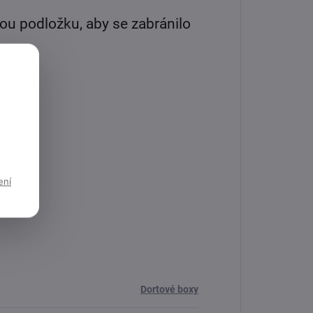
ou podložku, aby se zabránilo
edměty
ení
Dortové boxy