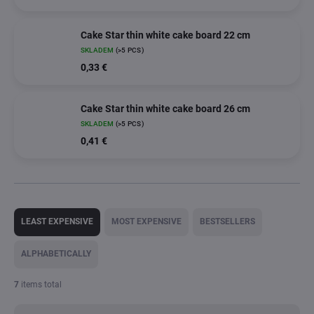
Cake Star thin white cake board 22 cm
SKLADEM
(>5 PCS)
0,33 €
Cake Star thin white cake board 26 cm
SKLADEM
(>5 PCS)
0,41 €
P
r
LEAST EXPENSIVE
MOST EXPENSIVE
BESTSELLERS
o
d
ALPHABETICALLY
u
c
7
items total
t
s