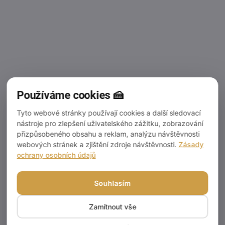
Používáme cookies 🍰
Tyto webové stránky používají cookies a další sledovací
SKLADEM
nástroje pro zlepšení uživatelského zážitku, zobrazování
(>5 PCS)
přizpůsobeného obsahu a reklam, analýzu návštěvnosti
Cake Star thin white
webových stránek a zjištění zdroje návštěvnosti.
Zásady
cake board 32 cm
ochrany osobních údajů
0,58 €
0,48 € excl. VAT
Souhlasím
Add to cart
Zamítnout vše
High-quality cardboard,
circular board with a straight