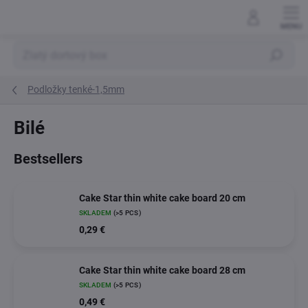
Skip
to
content
Search
Podložky tenké-1,5mm
Bilé
Bestsellers
Cake Star thin white cake board 20 cm
SKLADEM
(>5 PCS)
0,29 €
Cake Star thin white cake board 28 cm
SKLADEM
(>5 PCS)
0,49 €