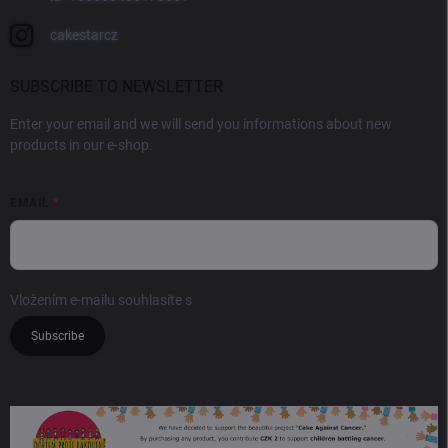
cakestarcz
SUBSCRIBE TO NEWSLETTER
Enter your email and we will send you informations about new
products in our e-shop.
EMAIL
Vložením e-mailu souhlasíte s
podmínkami ochrany osobních údajů
Subscribe