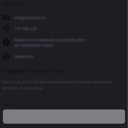
CONTACT
info
@
cakestar.cz
773 709 270
https://www.facebook.com/profile.php?
id=100083486173601
cakestarcz
SUBSCRIBE TO NEWSLETTER
Enter your email and we will send you informations about new
products in our e-shop.
EMAIL