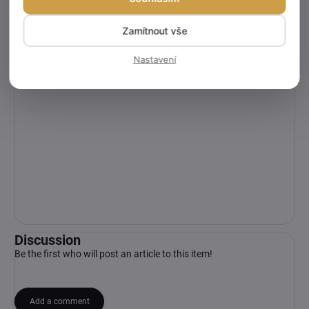
Zamítnout vše
Nastavení
Discussion
Be the first who will post an article to this item!
Add a comment