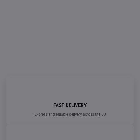
Measure
0,37 € / 1 pcs
price:
SKLADEM
(>5 PCS)
DELIVERY TO:
13/08/2026
−
+
Add to cart
ASK
FAST DELIVERY
Express and reliable delivery across the EU