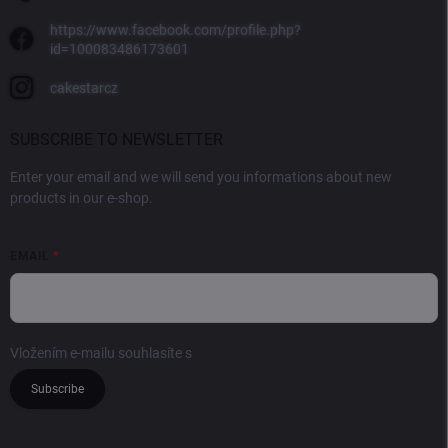
https://www.facebook.com/profile.php?
id=100083486173601
cakestarcz
SUBSCRIBE TO NEWSLETTER
Enter your email and we will send you informations about new
products in our e-shop.
EMAIL
Vložením e-mailu souhlasíte s
podmínkami ochrany osobních údajů
Subscribe