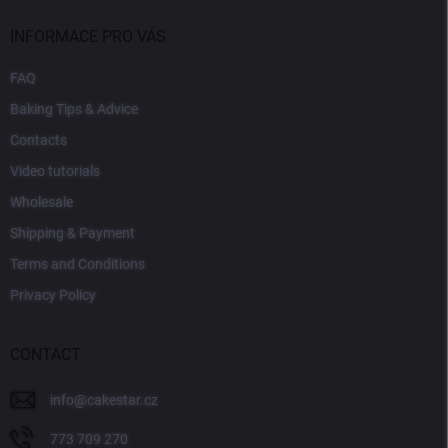
INFORMACE PRO VÁS
FAQ
Baking Tips & Advice
Contacts
Video tutorials
Wholesale
Shipping & Payment
Terms and Conditions
Privacy Policy
CONTACT
info
@
cakestar.cz
773 709 270