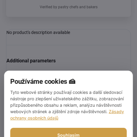
Verified by pastry chefs and bakers
No product's description available
Additional parameters
Category
:
Krabice a boxy na muffiny a cupcake
Používáme cookies 🍰
EAN
:
2023000005323
Tyto webové stránky používají cookies a další sledovací
nástroje pro zlepšení uživatelského zážitku, zobrazování
Discussion
přizpůsobeného obsahu a reklam, analýzu návštěvnosti
Be the first who will post an article to this item!
webových stránek a zjištění zdroje návštěvnosti.
Zásady
ochrany osobních údajů
Add a comment
Souhlasím