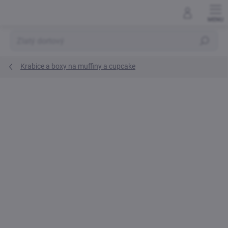
Skip
to
content
Search
Krabice a boxy na muffiny a cupcake
Not rated
Rating details
BRAND:
CAKE STAR
TIP