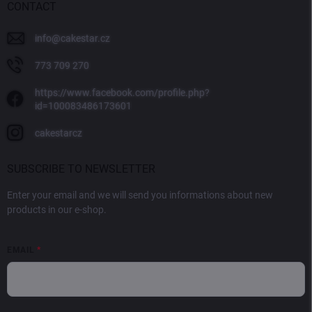
CONTACT
info
@
cakestar.cz
773 709 270
https://www.facebook.com/profile.php?
id=100083486173601
cakestarcz
SUBSCRIBE TO NEWSLETTER
Enter your email and we will send you informations about new
products in our e-shop.
EMAIL