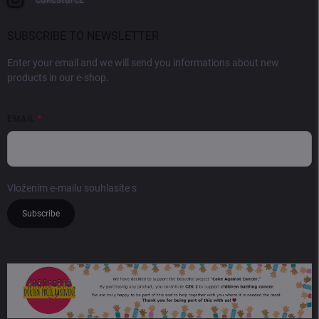
SUBSCRIBE TO NEWSLETTER
Enter your email and we will send you informations about new
products in our e-shop.
EMAIL
Vložením e-mailu souhlasíte s
podmínkami ochrany osobních údajů
Subscribe