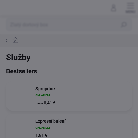
Skip
to
content
Search
Home
Služby
Bestsellers
Spropitné
SKLADEM
0,41 €
from
Expresní balení
SKLADEM
1,61 €