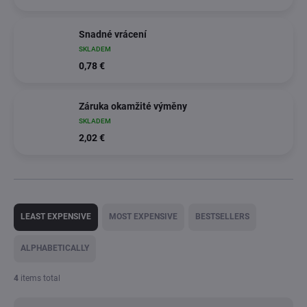
Snadné vrácení
SKLADEM
0,78 €
Záruka okamžité výměny
SKLADEM
2,02 €
P
r
LEAST EXPENSIVE
MOST EXPENSIVE
BESTSELLERS
o
d
ALPHABETICALLY
u
c
4
items total
t
s