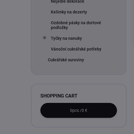
Nejedlé dekorace
Kelímky na dezerty
Ozdobné pásky na dortové
podložky
Tyčky na nanuky
Vánoční cukrářské potřeby
Cukrářské suroviny
SHOPPING CART
0
pcs /
0 €