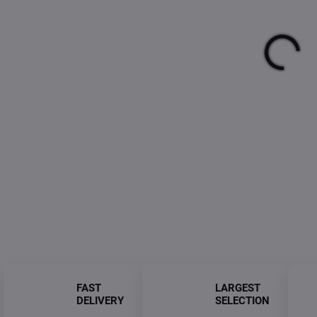
price
DEL
11/
FAST
LARGEST
DELIVERY
SELECTION