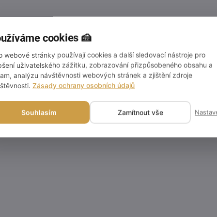
užíváme cookies 🍰
o webové stránky používají cookies a další sledovací nástroje pro
pšení uživatelského zážitku, zobrazování přizpůsobeného obsahu a
lam, analýzu návštěvnosti webových stránek a zjištění zdroje
štěvnosti.
Zásady ochrany osobních údajů
Souhlasím
Zamítnout vše
Nastav