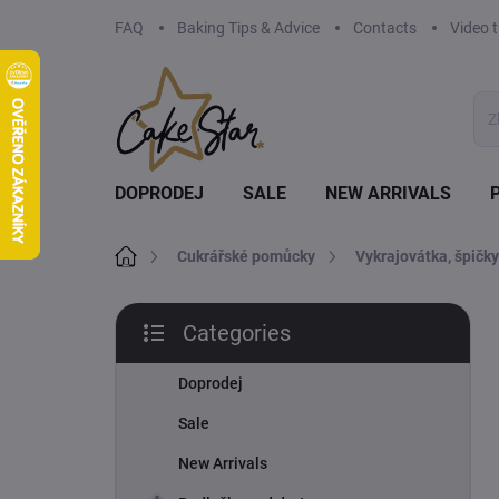
Skip
FAQ
Baking Tips & Advice
Contacts
Video t
to
content
DOPRODEJ
SALE
NEW ARRIVALS
Home
Cukrářské pomůcky
Vykrajovátka, špičky
S
Categories
i
Skip
d
categories
e
Doprodej
b
Sale
a
r
New Arrivals