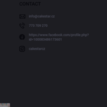
CONTACT
info
@
cakestar.cz
773 709 270
https://www.facebook.com/profile.php?
id=100083486173601
cakestarcz