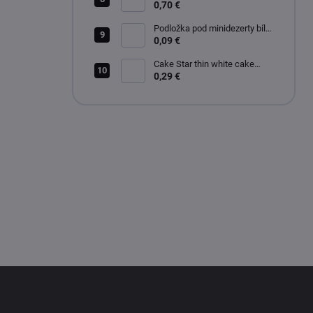
white glossy 28cm
0,70 €
Podložka pod minidezerty bílo-
černé kruh 8 cm
0,09 €
Cake Star thin white cake
board 20 cm
0,29 €
F
o
o