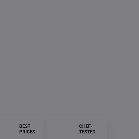
:
IVERY TO:
08/2026
−
+
Add to cart
ASK
BEST
CHEF-
PRICES
TESTED