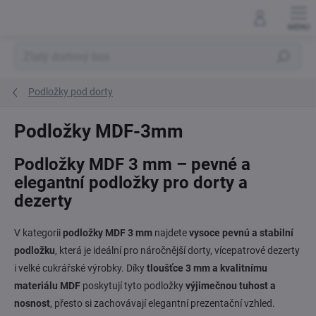
Přejít
na
obsah
Hledat
Podložky pod dorty
Podložky MDF-3mm
Podložky MDF 3 mm – pevné a
elegantní podložky pro dorty a
dezerty
V kategorii
podložky MDF 3 mm
najdete
vysoce pevnú a stabilní
podložku
, která je ideální pro náročnější dorty, vícepatrové dezerty
i velké cukrářské výrobky. Díky
tloušťce 3 mm a kvalitnímu
materiálu MDF
poskytují tyto podložky
výjimečnou tuhost a
nosnost
, přesto si zachovávají elegantní prezentační vzhled.