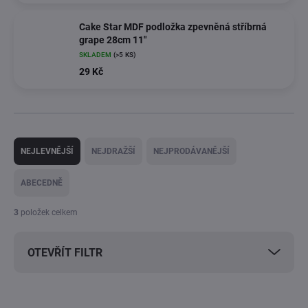
Cake Star MDF podložka zpevněná stříbrná
grape 28cm 11"
SKLADEM
(>5 KS)
29 Kč
Ř
a
NEJLEVNĚJŠÍ
NEJDRAŽŠÍ
NEJPRODÁVANĚJŠÍ
z
e
ABECEDNĚ
n
í
3
položek celkem
p
r
OTEVŘÍT FILTR
o
d
u
V
k
AKCE
AKCE