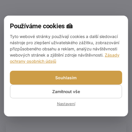
stříbrná grape 30cm
12"
31 Kč
25,62 Kč bez DPH
Používáme cookies 🍰
Měrná
31 Kč / 1 ks
cena:
Tyto webové stránky používají cookies a další sledovací
Do košíku
nástroje pro zlepšení uživatelského zážitku, zobrazování
přizpůsobeného obsahu a reklam, analýzu návštěvnosti
Kvalitní dortová podložka
webových stránek a zjištění zdroje návštěvnosti.
Zásady
Cake Star o průměru 30 cm
ochrany osobních údajů
se zpevněným MDF jádrem a
elegantním stříbrným
dekorem grape. Ideální pro
Souhlasím
prezentaci i bezpečný přenos
dortů.
Zamítnout vše
Nastavení
3
položek celkem
O
v
l
á
d