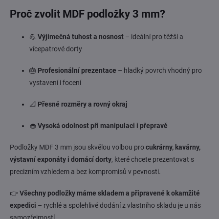
Proč zvolit MDF podložky 3 mm?
💪
Výjimečná tuhost a nosnost
– ideální pro těžší a
vícepatrové dorty
🎂
Profesionální prezentace
– hladký povrch vhodný pro
vystavení i focení
📐
Přesné rozměry a rovný okraj
🧁
Vysoká odolnost při manipulaci i přepravě
Podložky MDF 3 mm jsou skvělou volbou pro
cukrárny, kavárny,
výstavní exponáty i domácí dorty
, které chcete prezentovat s
precizním vzhledem a bez kompromisů v pevnosti.
👉
Všechny podložky máme skladem a připravené k okamžité
expedici
– rychlé a spolehlivé dodání z vlastního skladu je u nás
samozřejmostí.