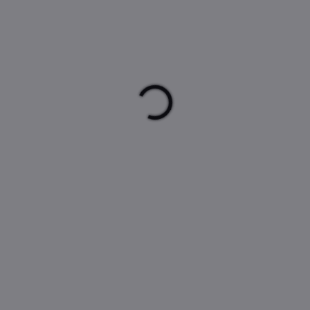
Cake Star o průměru 25 cm
Cake Star o průměru 28 cm
se zpevněným MDF jádrem a
se zpevněným MDF jádrem a
elegantním stříbrným
elegantním stříbrným
dekorem grape. Ideální pro
dekorem grape. Ideální pro
prezentaci i bezpečný přenos
prezentaci i bezpečný přenos
dortů.
dortů.
AKCE
SKLADEM
(>5 KS)
Cake Star MDF
podložka zpevněná