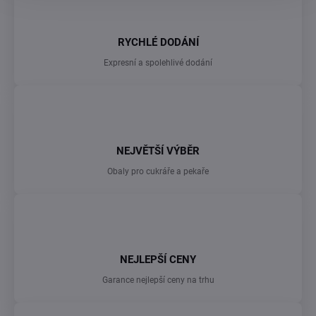
a
c
í
RYCHLÉ DODÁNÍ
p
r
Expresní a spolehlivé dodání
v
k
y
v
ý
p
NEJVĚTŠÍ VÝBĚR
i
s
Obaly pro cukráře a pekaře
u
NEJLEPŠÍ CENY
Garance nejlepší ceny na trhu