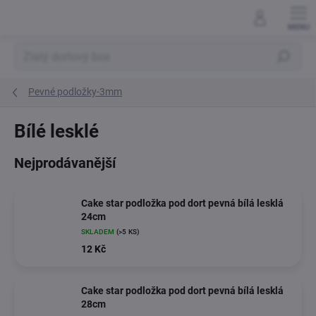
Přejít
na
obsah
Hledat
Pevné podložky-3mm
Bílé lesklé
Nejprodávanější
Cake star podložka pod dort pevná bílá lesklá
24cm
SKLADEM
(>5 KS)
12 Kč
Cake star podložka pod dort pevná bílá lesklá
28cm