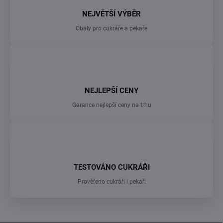
p
NEJVĚTŠÍ VÝBĚR
i
s
Obaly pro cukráře a pekaře
u
NEJLEPŠÍ CENY
Garance nejlepší ceny na trhu
TESTOVÁNO CUKRÁŘI
Prověřeno cukráři i pekaři