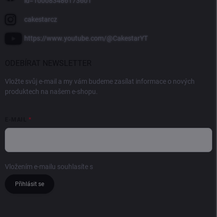
id=100083486173601
cakestarcz
https://www.youtube.com/@CakestarYT
ODEBÍRAT NEWSLETTER
Vložte svůj e-mail a my vám budeme zasílat informace o nových
produktech na našem e-shopu.
E-MAIL
Vložením e-mailu souhlasíte s
podmínkami ochrany osobních údajů
Přihlásit se