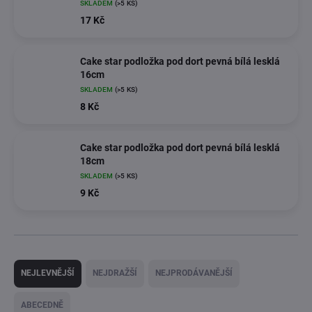
SKLADEM
(>5 KS)
17 Kč
Cake star podložka pod dort pevná bílá lesklá
16cm
SKLADEM
(>5 KS)
8 Kč
Cake star podložka pod dort pevná bílá lesklá
18cm
SKLADEM
(>5 KS)
9 Kč
Ř
a
NEJLEVNĚJŠÍ
NEJDRAŽŠÍ
NEJPRODÁVANĚJŠÍ
z
e
ABECEDNĚ