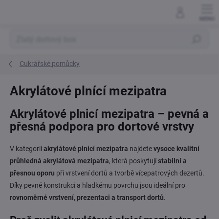
Přejít
na
obsah
Hledat
Cukrářské pomůcky
Akrylátové plnící mezipatra
Akrylátové plnicí mezipatra – pevná a
přesná podpora pro dortové vrstvy
V kategorii
akrylátové plnicí mezipatra
najdete
vysoce kvalitní
průhledná akrylátová mezipatra
, která poskytují
stabilní a
přesnou oporu
při vrstvení dortů a tvorbě vícepatrových dezertů.
Díky pevné konstrukci a hladkému povrchu jsou ideální pro
rovnoměrné vrstvení, prezentaci a transport dortů
.