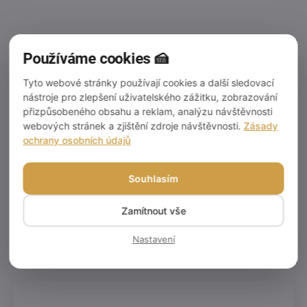
čtvercový-25x25x10cm
370 Kč
305,79 Kč bez DPH
Používáme cookies 🍰
Měrná
370 Kč / 1 ks
cena:
Tyto webové stránky používají cookies a další sledovací
Do košíku
nástroje pro zlepšení uživatelského zážitku, zobrazování
přizpůsobeného obsahu a reklam, analýzu návštěvnosti
Akrylátové plnící mezipatro
webových stránek a zjištění zdroje návštěvnosti.
Zásady
umožňuje vytvořit moderní
ochrany osobních údajů
vícepatrový dort s elegantním
průhledným patrem. Prostor
uvnitř lze vyplnit květinami,
Souhlasím
sladkostmi, světýlky nebo
dalšími...
Zamítnout vše
Nastavení
3
položek celkem
O
v
l
á
d