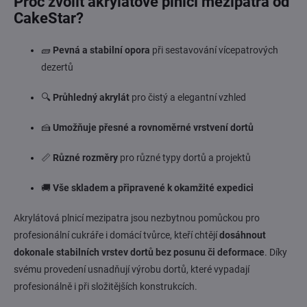
Proč zvolit akrylátové plnicí mezipatra od
CakeStar?
🧱
Pevná a stabilní opora
při sestavování vícepatrových
dezertů
🔍
Průhledný akrylát
pro čistý a elegantní vzhled
🍰
Umožňuje přesné a rovnoměrné vrstvení dortů
📏
Různé rozměry
pro různé typy dortů a projektů
🚚
Vše skladem a připravené k okamžité expedici
Akrylátová plnicí mezipatra jsou nezbytnou pomůckou pro
profesionální cukráře i domácí tvůrce, kteří chtějí
dosáhnout
dokonale stabilních vrstev dortů bez posunu či deformace
. Díky
svému provedení usnadňují výrobu dortů, které vypadají
profesionálně i při složitějších konstrukcích.