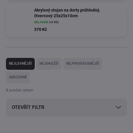
Akrylový stojan na dorty průhledný,
čtvercový-25x25x10cm
SKLADEM
(>5 KS)
370 Kč
Ř
a
NEJLEVNĚJŠÍ
NEJDRAŽŠÍ
NEJPRODÁVANĚJŠÍ
z
e
ABECEDNĚ
n
í
3
položek celkem
p
r
OTEVŘÍT FILTR
o
d
u
V
k
ý
AKCE
AKCE