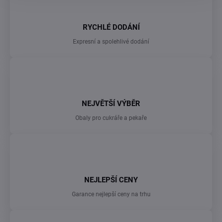
a
c
í
RYCHLÉ DODÁNÍ
p
r
Expresní a spolehlivé dodání
v
k
y
v
ý
p
NEJVĚTŠÍ VÝBĚR
i
s
Obaly pro cukráře a pekaře
u
NEJLEPŠÍ CENY
Garance nejlepší ceny na trhu