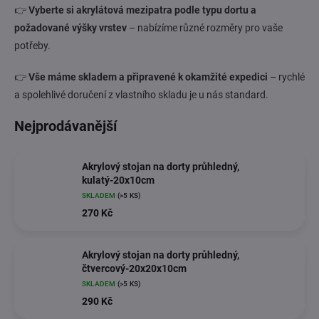
👉
Vyberte si akrylátová mezipatra podle typu dortu a
požadované výšky vrstev
– nabízíme různé rozměry pro vaše
potřeby.
👉
Vše máme skladem a připravené k okamžité expedici
– rychlé
a spolehlivé doručení z vlastního skladu je u nás standard.
Nejprodávanější
Akrylový stojan na dorty průhledný,
kulatý-20x10cm
SKLADEM
(>5 KS)
270 Kč
Akrylový stojan na dorty průhledný,
čtvercový-20x20x10cm
SKLADEM
(>5 KS)
290 Kč