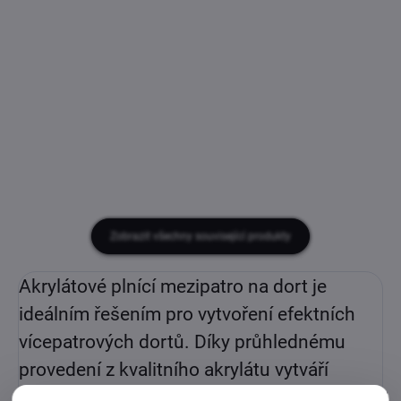
Měrná
Měrná
590 Kč / 10 ks
35 Kč / 1 ks
cena:
cena:
−
+
−
+
Do košíku
Do košíku
Zobrazit všechny související produkty
Akrylátové plnící mezipatro na dort je
ideálním řešením pro vytvoření efektních
vícepatrových dortů. Díky průhlednému
provedení z kvalitního akrylátu vytváří
moderní vzhled, kdy jednotlivé patra dortu