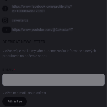
https://www.facebook.com/profile.php?
id=100083486173601
cakestarcz
https://www.youtube.com/@CakestarYT
ODEBÍRAT NEWSLETTER
Vložte svůj e-mail a my vám budeme zasílat informace o nových
produktech na našem e-shopu.
E-MAIL
Vložením e-mailu souhlasíte s
podmínkami ochrany osobních údajů
Přihlásit se