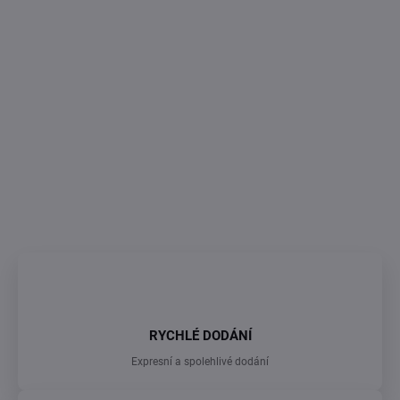
oslavy i speciální příležitosti.
Rozměr:
20 × 20 × 10 cm
Materiál:
čirý akrylát
Tvar:
čtvercový
DETAILNÍ INFORMACE
ZEPTAT SE
RYCHLÉ DODÁNÍ
Expresní a spolehlivé dodání