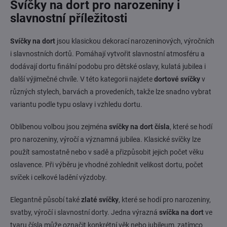
Svíčky na dort pro narozeniny i
k
c
o
í
slavnostní příležitosti
p
v
r
á
Svíčky na dort
jsou klasickou dekorací narozeninových, výročních
v
n
k
i slavnostních dortů. Pomáhají vytvořit slavnostní atmosféru a
í
y
dodávají dortu finální podobu pro dětské oslavy, kulatá jubilea i
v
další výjimečné chvíle. V této kategorii najdete
dortové svíčky
v
ý
p
různých stylech, barvách a provedeních, takže lze snadno vybrat
i
variantu podle typu oslavy i vzhledu dortu.
s
u
Oblíbenou volbou jsou zejména
svíčky na dort čísla
, které se hodí
pro narozeniny, výročí a významná jubilea. Klasické svíčky lze
použít samostatně nebo v sadě a přizpůsobit jejich počet věku
oslavence. Při výběru je vhodné zohlednit velikost dortu, počet
svíček i celkové ladění výzdoby.
Elegantně působí také
zlaté svíčky
, které se hodí pro narozeniny,
svatby, výročí i slavnostní dorty. Jedna výrazná
svíčka na dort
ve
tvaru čísla může označit konkrétní věk nebo jubileum, zatímco