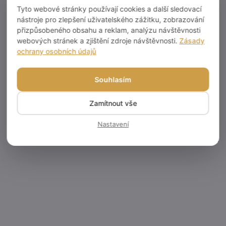
nebo Muffin. Rozměr:9,5cm
nebo Muffin. Rozměr:4x7cm
Tyto webové stránky používají cookies a další sledovací
nástroje pro zlepšení uživatelského zážitku, zobrazování
přizpůsobeného obsahu a reklam, analýzu návštěvnosti
webových stránek a zjištění zdroje návštěvnosti.
Zásady
ochrany osobních údajů
AKCE
Souhlasím
VÝPRODEJ
Zamítnout vše
Nastavení
SKLADEM
(>5 KS)
Dortové svíčky
barevné se zápichem
24ks