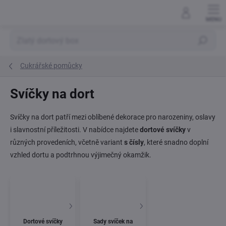
Přejít
na
obsah
Hledat
Cukrářské pomůcky
Svíčky na dort
Svíčky na dort patří mezi oblíbené dekorace pro narozeniny, oslavy
i slavnostní příležitosti. V nabídce najdete
dortové svíčky
v
různých provedeních, včetně variant
s čísly
, které snadno doplní
vzhled dortu a podtrhnou výjimečný okamžik.
Dortové svíčky
Sady svíček na