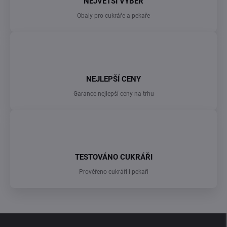
NEJVĚTŠÍ VÝBĚR
Obaly pro cukráře a pekaře
NEJLEPŠÍ CENY
Garance nejlepší ceny na trhu
TESTOVÁNO CUKRÁŘI
Prověřeno cukráři i pekaři
Z