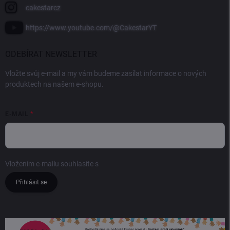
cakestarcz
https://www.youtube.com/@CakestarYT
ODEBÍRAT NEWSLETTER
Vložte svůj e-mail a my vám budeme zasílat informace o nových
produktech na našem e-shopu.
E-MAIL
Vložením e-mailu souhlasíte s
podmínkami ochrany osobních údajů
Přihlásit se