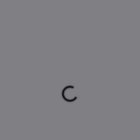
Frozen č.0
Frozen č.1
5 Kč
5 Kč
4,13 Kč bez DPH
4,13 Kč bez DPH
Do košíku
Do košíku
Dortová svíčka ve tvaru čísla
Dortová svíčka ve tvaru čísla
je umístěna na stojánku pro
je umístěna na stojánku pro
jednoduchou instalaci na dort
jednoduchou instalaci na dort
nebo Muffin.
nebo Muffin.
Rozměr:7x4x1cm
Rozměr:7x4x1cm
AKCE
AKCE
TIP
TIP
VÝPRODEJ
VÝPRODEJ