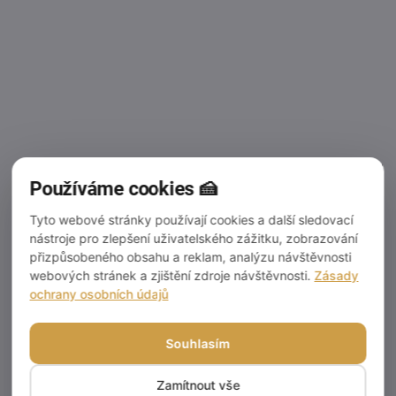
Používáme cookies 🍰
SKLADEM
(>5 KS)
Tyto webové stránky používají cookies a další sledovací
nástroje pro zlepšení uživatelského zážitku, zobrazování
Cake Star podložka
přizpůsobeného obsahu a reklam, analýzu návštěvnosti
tenká bílá 32 cm
webových stránek a zjištění zdroje návštěvnosti.
Zásady
14 Kč
ochrany osobních údajů
11,57 Kč bez DPH
Do košíku
Souhlasím
Kvalitní lepenková, kruhová
Zamítnout vše
podložka s rovným okrajem