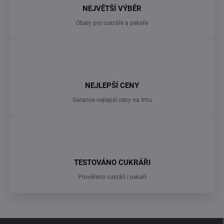
p
NEJVĚTŠÍ VÝBĚR
i
s
Obaly pro cukráře a pekaře
u
NEJLEPŠÍ CENY
Garance nejlepší ceny na trhu
TESTOVÁNO CUKRÁŘI
Prověřeno cukráři i pekaři
Z