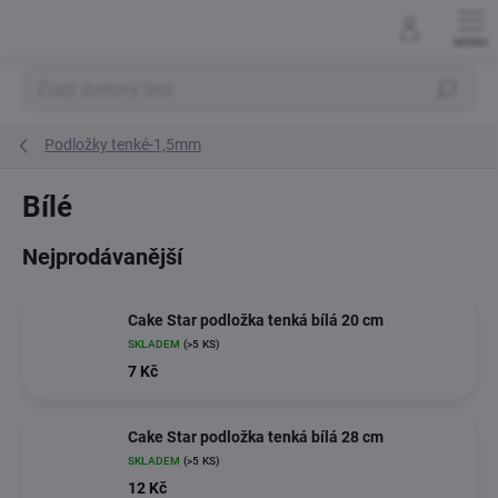
Přejít
na
obsah
Hledat
Podložky tenké-1,5mm
Bílé
Nejprodávanější
Cake Star podložka tenká bílá 20 cm
SKLADEM
(>5 KS)
7 Kč
Cake Star podložka tenká bílá 28 cm
SKLADEM
(>5 KS)
12 Kč