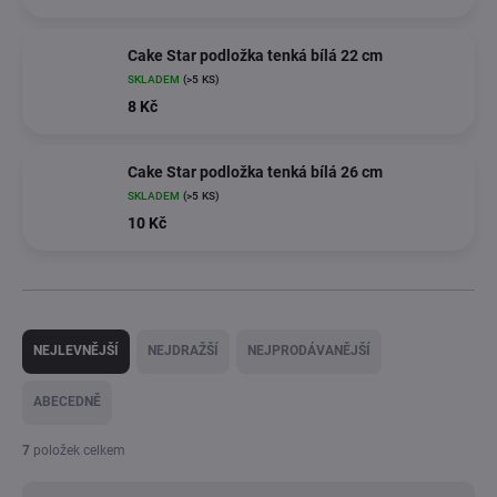
Cake Star podložka tenká bílá 22 cm
SKLADEM
(>5 KS)
8 Kč
Cake Star podložka tenká bílá 26 cm
SKLADEM
(>5 KS)
10 Kč
Ř
a
NEJLEVNĚJŠÍ
NEJDRAŽŠÍ
NEJPRODÁVANĚJŠÍ
z
e
ABECEDNĚ
n
í
7
položek celkem
p
r