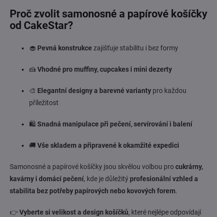
Proč zvolit samonosné a papírové košíčky
od CakeStar?
🧁
Pevná konstrukce
zajišťuje stabilitu i bez formy
🍰
Vhodné pro muffiny, cupcakes i mini dezerty
🎨
Elegantní designy a barevné varianty
pro každou
příležitost
🛍️
Snadná manipulace při pečení, servírování i balení
🚚
Vše skladem a připravené k okamžité expedici
Samonosné a papírové košíčky jsou skvělou volbou pro
cukrárny,
kavárny i domácí pečení
, kde je důležitý
profesionální vzhled a
stabilita bez potřeby papírových nebo kovových forem
.
👉
Vyberte si velikost a design košíčků
, které nejlépe odpovídají