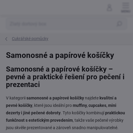
Přejít
na
obsah
Hledat
Cukrářské pomůcky
Samonosné a papírové košíčky
Samonosné a papírové košíčky –
pevné a praktické řešení pro pečení i
prezentaci
V kategorii
samonosné a papírové košíčky
najdete
kvalitní a
pevné košíčky
, které jsou ideální pro
muffiny, cupcakes, mini
dezerty i jiné pečené dobroty
. Tyto košíčky kombinují
praktickou
funkčnost s estetickým provedením
, takže vaše pečené výrobky
jsou skvěle prezentované a zároveň snadno manipulovatelné.