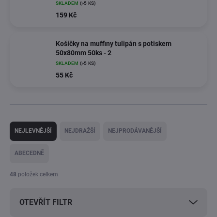
SKLADEM
(>5 KS)
159 Kč
Košíčky na muffiny tulipán s potiskem
50x80mm 50ks - 2
SKLADEM
(>5 KS)
55 Kč
Ř
a
NEJLEVNĚJŠÍ
NEJDRAŽŠÍ
NEJPRODÁVANĚJŠÍ
z
e
ABECEDNĚ
n
í
48
položek celkem
p
r
OTEVŘÍT FILTR
o
d