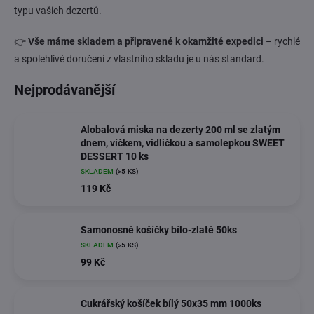
typu vašich dezertů.
👉
Vše máme skladem a připravené k okamžité expedici
– rychlé
a spolehlivé doručení z vlastního skladu je u nás standard.
Nejprodávanější
Alobalová miska na dezerty 200 ml se zlatým
dnem, víčkem, vidličkou a samolepkou SWEET
DESSERT 10 ks
SKLADEM
(>5 KS)
119 Kč
Samonosné košíčky bílo-zlaté 50ks
SKLADEM
(>5 KS)
99 Kč
Cukrářský košíček bílý 50x35 mm 1000ks