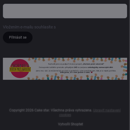
Vložením e-mailu souhlasíte s
podmínkami ochrany osobních údajů
Přihlásit se
Copyright 2026
Cake star
. Všechna práva vyhrazena.
Upravit nastavení
cookies
Vytvořil Shoptet