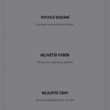
p
v
r
á
v
n
k
RYCHLÉ DODÁNÍ
í
y
Expresní a spolehlivé dodání
v
ý
p
i
s
u
NEJVĚTŠÍ VÝBĚR
Obaly pro cukráře a pekaře
NEJLEPŠÍ CENY
Garance nejlepší ceny na trhu