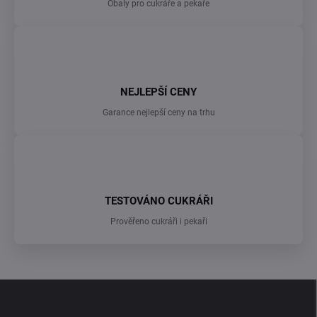
Obaly pro cukráře a pekaře
NEJLEPŠÍ CENY
Garance nejlepší ceny na trhu
TESTOVÁNO CUKRÁŘI
Prověřeno cukráři i pekaři
Z
á