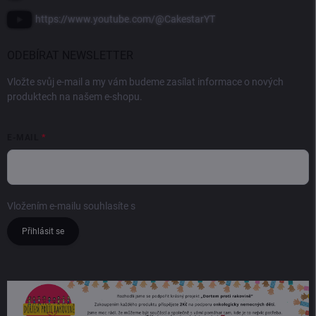
https://www.youtube.com/@CakestarYT
ODEBÍRAT NEWSLETTER
Vložte svůj e-mail a my vám budeme zasílat informace o nových
produktech na našem e-shopu.
E-MAIL
Vložením e-mailu souhlasíte s
podmínkami ochrany osobních údajů
Přihlásit se