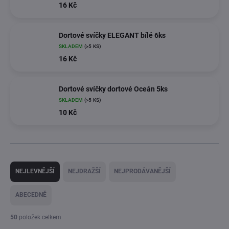
16 Kč
Dortové svíčky ELEGANT bílé 6ks
SKLADEM
(>5 KS)
16 Kč
Dortové svíčky dortové Oceán 5ks
SKLADEM
(>5 KS)
10 Kč
Ř
a
NEJLEVNĚJŠÍ
NEJDRAŽŠÍ
NEJPRODÁVANĚJŠÍ
z
e
ABECEDNĚ
n
í
50
položek celkem
p