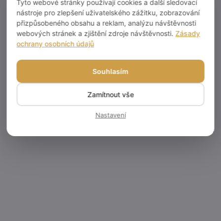
Tyto webové stránky používají cookies a další sledovací
cena:
nástroje pro zlepšení uživatelského zážitku, zobrazování
Do košíku
Dortové svíčky STAR černé se
přizpůsobeného obsahu a reklam, analýzu návštěvnosti
zlatem 6ks Rozměr: 10cm
webových stránek a zjištění zdroje návštěvnosti.
Zásady
Dortové svíčky ELEGANT
ochrany osobních údajů
dodají každému dortu luxusní
a slavnostní vzhled. V balení
najdete 6 elegantních svíček o
Souhlasím
délce 10 cm, které jsou ideální
pro zdobení
narozeninových,...
Zamítnout vše
Nastavení
SKLADEM