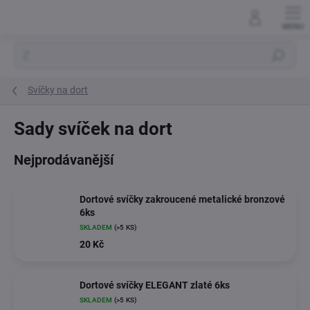
Přejít
na
obsah
Hledat
Svíčky na dort
Sady svíček na dort
Nejprodávanější
Dortové svíčky zakroucené metalické bronzové
6ks
SKLADEM
(>5 KS)
20 Kč
Dortové svíčky ELEGANT zlaté 6ks
SKLADEM
(>5 KS)