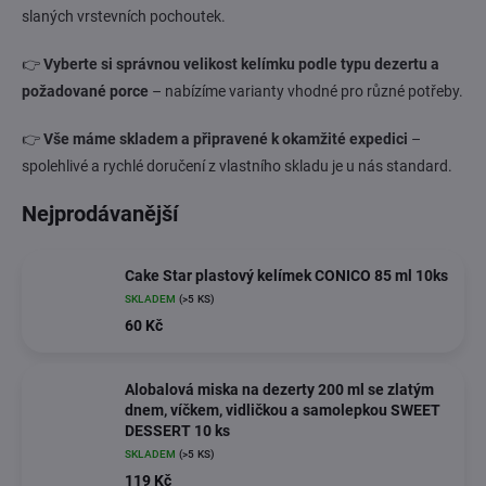
slaných vrstevních pochoutek.
👉
Vyberte si správnou velikost kelímku podle typu dezertu a
požadované porce
– nabízíme varianty vhodné pro různé potřeby.
👉
Vše máme skladem a připravené k okamžité expedici
–
spolehlivé a rychlé doručení z vlastního skladu je u nás standard.
Nejprodávanější
Cake Star plastový kelímek CONICO 85 ml 10ks
SKLADEM
(>5 KS)
60 Kč
Alobalová miska na dezerty 200 ml se zlatým
dnem, víčkem, vidličkou a samolepkou SWEET
DESSERT 10 ks
SKLADEM
(>5 KS)
119 Kč