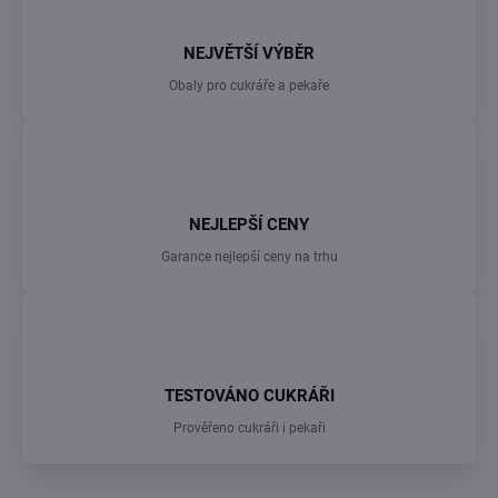
ý
p
NEJVĚTŠÍ VÝBĚR
i
s
Obaly pro cukráře a pekaře
u
NEJLEPŠÍ CENY
Garance nejlepší ceny na trhu
TESTOVÁNO CUKRÁŘI
Prověřeno cukráři i pekaři