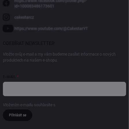
https://www.facebook.com/profile.php?
id=100083486173601
cakestarcz
https://www.youtube.com/@CakestarYT
ODEBÍRAT NEWSLETTER
Vložte svůj e-mail a my vám budeme zasílat informace o nových
produktech na našem e-shopu.
E-MAIL
Vložením e-mailu souhlasíte s
podmínkami ochrany osobních údajů
Přihlásit se