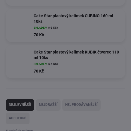
Cake Star plastový kelímek CUBINO 160 ml
10ks
SKLADEM
(>5 KS)
70 Kč
Cake Star plastový kelímek KUBIK čtverec 110
ml 10ks
SKLADEM
(>5 KS)
70 Kč
Ř
a
NEJLEVNĚJŠÍ
NEJDRAŽŠÍ
NEJPRODÁVANĚJŠÍ
z
e
ABECEDNĚ
n
í
6
položek celkem