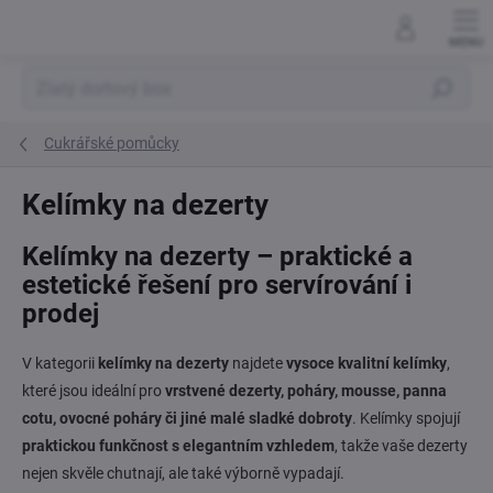
Přejít
na
obsah
Hledat
Cukrářské pomůcky
Kelímky na dezerty
Kelímky na dezerty – praktické a
estetické řešení pro servírování i
prodej
V kategorii
kelímky na dezerty
najdete
vysoce kvalitní kelímky
,
které jsou ideální pro
vrstvené dezerty, poháry, mousse, panna
cotu, ovocné poháry či jiné malé sladké dobroty
. Kelímky spojují
praktickou funkčnost s elegantním vzhledem
, takže vaše dezerty
nejen skvěle chutnají, ale také výborně vypadají.