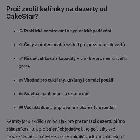
Proč zvolit kelímky na dezerty od
CakeStar?
🍮
Praktické servírování a hygienické podávání
🎨
Čistý a profesionální vzhled pro prezentaci dezertů
📏
Různé velikosti a kapacity
– vhodné pro menší i větší
porce
🧁
Vhodné pro cukrárny, kavárny i domácí použití
🛍️
Snadná manipulace a skladování
🚚
Vše skladem a připravené k okamžité expedici
Kelímky jsou skvělou volbou jak pro
prezentaci dezertů přímo
zákazníkovi
, tak pro
balení objednávek „to go“
. Díky své
univerzálnosti je můžete použít na široké spektrum sladkých i