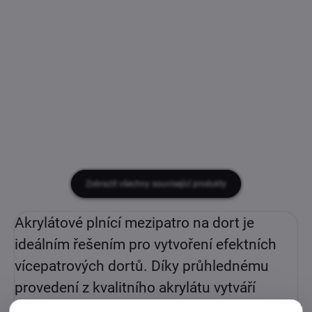
Měrná
Měrná
59 Kč / 1 ks
52 Kč / 1 ks
cena:
cena:
−
+
−
+
Do košíku
Do košíku
Zobrazit všechny související produkty
Akrylátové plnící mezipatro na dort je
ideálním řešením pro vytvoření efektních
vícepatrových dortů. Díky průhlednému
provedení z kvalitního akrylátu vytváří
moderní vzhled, kdy jednotlivé patra dortu