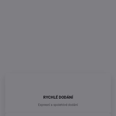
oslavy i speciální příležitosti.
Rozměr:
25 × 25 × 10 cm
Materiál:
čirý akrylát
Tvar:
čtvercový
DETAILNÍ INFORMACE
ZEPTAT SE
RYCHLÉ DODÁNÍ
Expresní a spolehlivé dodání