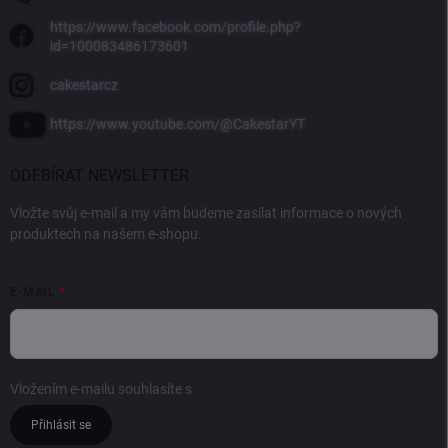
https://www.facebook.com/profile.php?
id=100083486173601
cakestarcz
https://www.youtube.com/@CakestarYT
ODEBÍRAT NEWSLETTER
Vložte svůj e-mail a my vám budeme zasílat informace o nových
produktech na našem e-shopu.
E-MAIL
Vložením e-mailu souhlasíte s
podmínkami ochrany osobních údajů
Přihlásit se