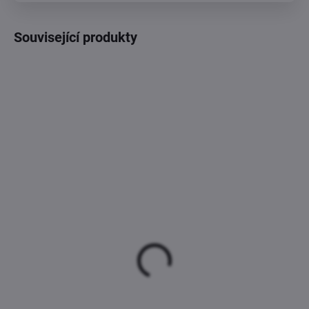
Související produkty
TIP
TIP
SKLADEM
SKLADEM
(>5 KS)
(>5 KS)
Cake star dortová
Cake star dortová
krabice CINDY pevná bílá
krabice CINDY pevná bílá
dvě okna 30x30x35cm
dvě okna 25x25x30cm
59 Kč
52 Kč
48,76 Kč bez DPH
42,98 Kč bez DPH