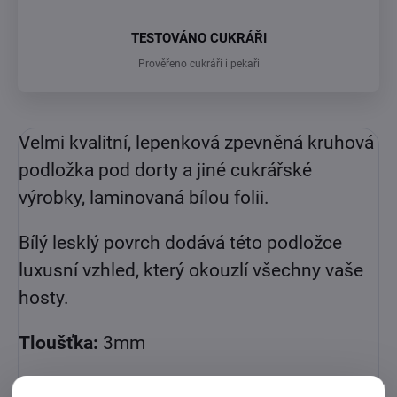
TESTOVÁNO CUKRÁŘI
Prověřeno cukráři i pekaři
Velmi kvalitní, lepenková zpevněná kruhová
podložka pod dorty a jiné cukrářské
výrobky, laminovaná bílou folii.
Bílý lesklý povrch dodává této podložce
luxusní vzhled, který okouzlí všechny vaše
hosty.
Tloušťka:
3mm
Pro velkoobchod cena za 20ks v balení.