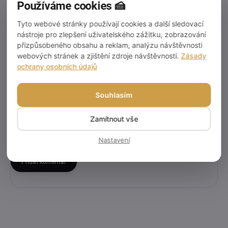
Používáme cookies 🍰
Tyto webové stránky používají cookies a další sledovací
nástroje pro zlepšení uživatelského zážitku, zobrazování
Doplňkové parametry
přizpůsobeného obsahu a reklam, analýzu návštěvnosti
webových stránek a zjištění zdroje návštěvnosti.
Zásady
ochrany osobních údajů
Kategorie
:
Podložky pod dorty
EAN
:
3766444879103
Souhlasím
Diskuze
Zamítnout vše
Buďte první, kdo napíše příspěvek k této položce.
Nastavení
Přidat komentář