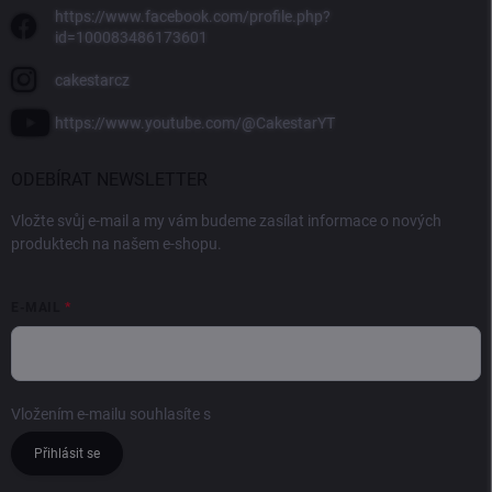
https://www.facebook.com/profile.php?
id=100083486173601
cakestarcz
https://www.youtube.com/@CakestarYT
ODEBÍRAT NEWSLETTER
Vložte svůj e-mail a my vám budeme zasílat informace o nových
produktech na našem e-shopu.
E-MAIL
Vložením e-mailu souhlasíte s
podmínkami ochrany osobních údajů
Přihlásit se