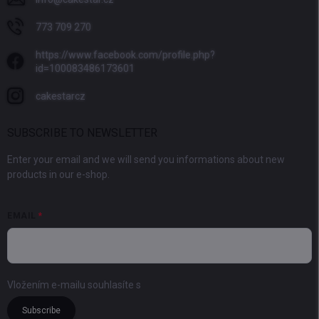
773 709 270
https://www.facebook.com/profile.php?
id=100083486173601
cakestarcz
SUBSCRIBE TO NEWSLETTER
Enter your email and we will send you informations about new
products in our e-shop.
EMAIL
Vložením e-mailu souhlasíte s
podmínkami ochrany osobních údajů
Subscribe