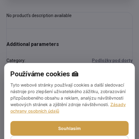
No product's description available
Additional parameters
Category
:
Podložky pod dorty
Používáme cookies 🍰
EAN
:
3766444883131
Tyto webové stránky používají cookies a další sledovací
Discussion
nástroje pro zlepšení uživatelského zážitku, zobrazování
Be the first who will post an article to this item!
přizpůsobeného obsahu a reklam, analýzu návštěvnosti
webových stránek a zjištění zdroje návštěvnosti.
Zásady
ochrany osobních údajů
Add a comment
Souhlasím