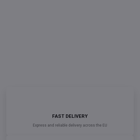
0,13 €
0,11 € excl. VAT
Measure
SKLADEM
(>5 PCS)
price:
DELIVERY TO:
10/08/2026
−
+
Add to cart
ASK
FAST DELIVERY
Express and reliable delivery across the EU