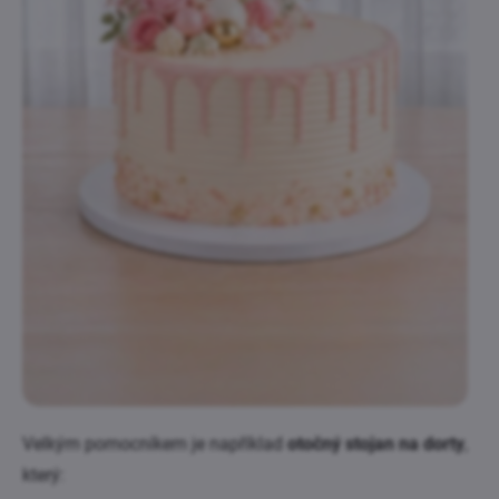
Velkým pomocníkem je například
otočný stojan na dorty
,
který: