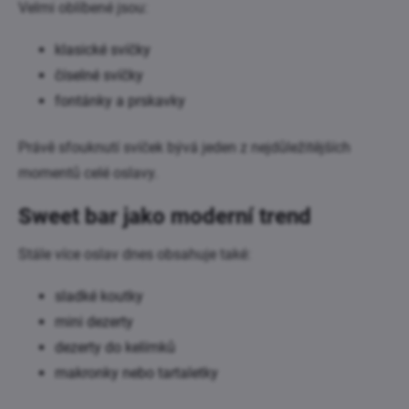
Velmi oblíbené jsou:
klasické svíčky
číselné svíčky
fontánky a prskavky
Právě sfouknutí svíček bývá jeden z nejdůležitějších
momentů celé oslavy.
Sweet bar jako moderní trend
Stále více oslav dnes obsahuje také:
sladké koutky
mini dezerty
dezerty do kelímků
makronky nebo tartaletky