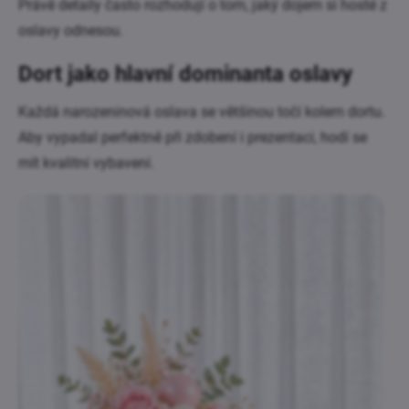
Právě detaily často rozhodují o tom, jaký dojem si hosté z
oslavy odnesou.
Dort jako hlavní dominanta oslavy
Každá narozeninová oslava se většinou točí kolem dortu.
Aby vypadal perfektně při zdobení i prezentaci, hodí se
mít kvalitní vybavení.