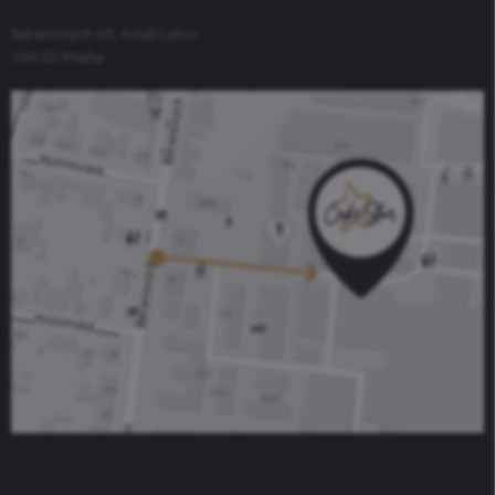
Beranových 65, Areál Letov
199 00 Praha