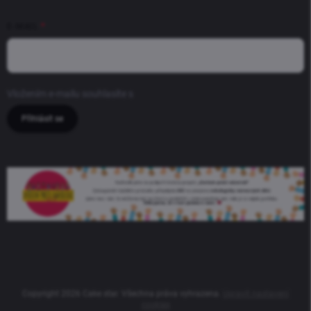
E-MAIL
Vložením e-mailu souhlasíte s
podmínkami ochrany osobních údajů
Přihlásit se
Copyright 2026
Cake star
. Všechna práva vyhrazena.
Upravit nastavení
cookies