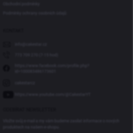
Obchodní podmínky
Podmínky ochrany osobních údajů
KONTAKT
info
@
cakestar.cz
773 709 270 (7-15 hod)
https://www.facebook.com/profile.php?
id=100083486173601
cakestarcz
https://www.youtube.com/@CakestarYT
ODEBÍRAT NEWSLETTER
Vložte svůj e-mail a my vám budeme zasílat informace o nových
produktech na našem e-shopu.