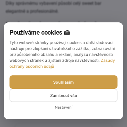
Díky správnému vybavení působí celý sweet bar
elegantně a profesionálně.
Správné vybavení usnadní celou
přípravu
Používáme cookies 🍰
Tyto webové stránky používají cookies a další sledovací
Kvalitní pomůcky a obalový materiál pomáhají:
nástroje pro zlepšení uživatelského zážitku, zobrazování
přizpůsobeného obsahu a reklam, analýzu návštěvnosti
urychlit přípravu
webových stránek a zjištění zdroje návštěvnosti.
Zásady
zlepšit prezentaci
ochrany osobních údajů
usnadnit převoz dezertů
vytvořit profesionální vzhled oslavy
Souhlasím
Cukrářské potřeby pro narozeninové oslavy, jako jsou
Zamítnout vše
otočné stojany, samonosné košíčky, krabičky na dezerty
Nastavení
nebo svíčky, nabízí například
CakeStar
.