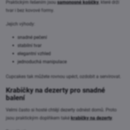
Praktickým řešením jsou
samonosné košíčky
, které drží
tvar i bez kovové formy.
Jejich výhody:
snadné pečení
stabilní tvar
elegantní vzhled
jednoduchá manipulace
Cupcakes tak můžete rovnou upéct, ozdobit a servírovat.
Krabičky na dezerty pro snadné
balení
Velmi často si hosté chtějí dezerty odnést domů. Proto
jsou praktickým doplňkem také
krabičky na dezerty
.