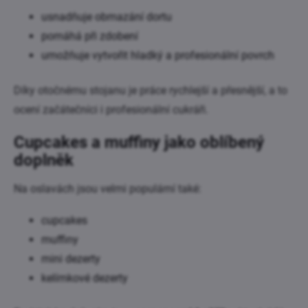
usnadňuje obmazání dortu
pomáhá při zdobení
umožňuje vytvořit hladký a profesionální povrch
Díky otočnému stojanu je práce rychlejší a přesnější, a to
ocení začátečníci i profesionální cukráři.
Cupcakes a muffiny jako oblíbený
doplněk
Na oslavách jsou velmi populární také:
cupcakes
muffiny
mini dezerty
kelímkové dezerty