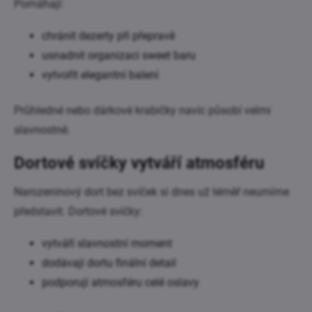
Pomáhají:
chránit dezerty při přepravě
usnadnit organizaci sweet baru
vytvořit elegantní balení
Průhledné nebo dárkové krabičky navíc působí velmi
slavnostně.
Dortové svíčky vytváří atmosféru
Narozeninový dort bez svíček si dnes už téměř neumíme
představit. Dortové svíčky:
vytváří slavnostní moment
dodávají dortu finální detail
podporují atmosféru celé oslavy