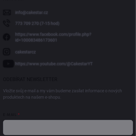
info
@
cakestar.cz
773 709 270 (7-15 hod)
https://www.facebook.com/profile.php?
id=100083486173601
cakestarcz
https://www.youtube.com/@CakestarYT
ODEBÍRAT NEWSLETTER
Vložte svůj e-mail a my vám budeme zasílat informace o nových
produktech na našem e-shopu.
E-MAIL