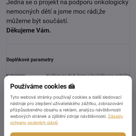
Jedná se o projekt na podporu onkologicky
nemocných dětí a jsme moc rádi,
že
můžeme být součástí.
Děkujeme Vám.
Doplňkové parametry
Kategorie
:
Krabice na dort, boxy a krabičky pro cukráře
Používáme cookies 🍰
EAN
:
53003
Tyto webové stránky používají cookies a další sledovací
nástroje pro zlepšení uživatelského zážitku, zobrazování
Video
přizpůsobeného obsahu a reklam, analýzu návštěvnosti
webových stránek a zjištění zdroje návštěvnosti.
Zásady
ochrany osobních údajů