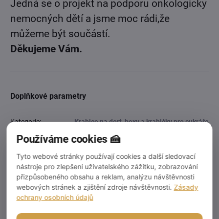
Jedná se o projekt na podporu onkologicky
nemocných dětí a jsme moc rádi,
že
můžeme být součástí.
Děkujeme Vám.
Doplňkové parametry
Kategorie
:
Krabice na dort, boxy a krabičky pro cukráře
Používáme cookies 🍰
EAN
:
43003
Tyto webové stránky používají cookies a další sledovací
nástroje pro zlepšení uživatelského zážitku, zobrazování
Video
přizpůsobeného obsahu a reklam, analýzu návštěvnosti
webových stránek a zjištění zdroje návštěvnosti.
Zásady
ochrany osobních údajů