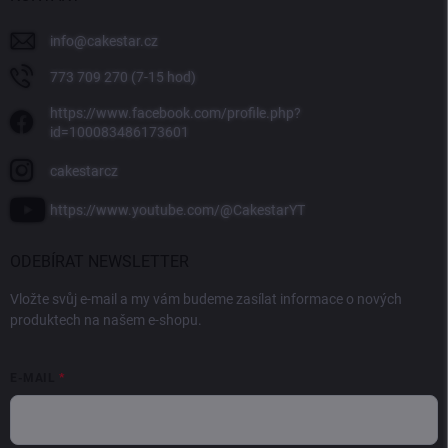
info
@
cakestar.cz
773 709 270 (7-15 hod)
https://www.facebook.com/profile.php?
id=100083486173601
cakestarcz
https://www.youtube.com/@CakestarYT
ODEBÍRAT NEWSLETTER
Vložte svůj e-mail a my vám budeme zasílat informace o nových
produktech na našem e-shopu.
E-MAIL