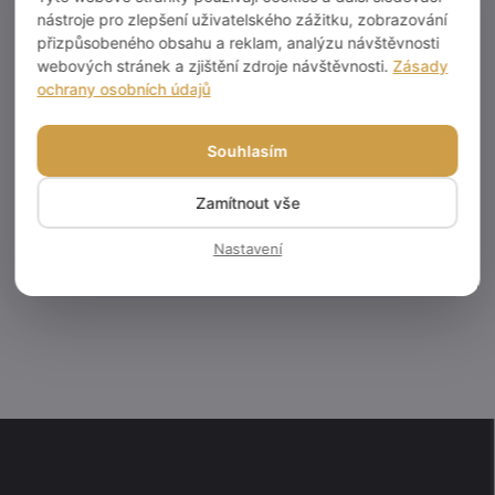
nástroje pro zlepšení uživatelského zážitku, zobrazování
přizpůsobeného obsahu a reklam, analýzu návštěvnosti
Kategorie
:
Bílé boxy
webových stránek a zjištění zdroje návštěvnosti.
Zásady
ochrany osobních údajů
EAN
:
2024000010157
Diskuze
Souhlasím
Buďte první, kdo napíše příspěvek k této položce.
Zamítnout vše
Přidat komentář
Nastavení
Z
á
p