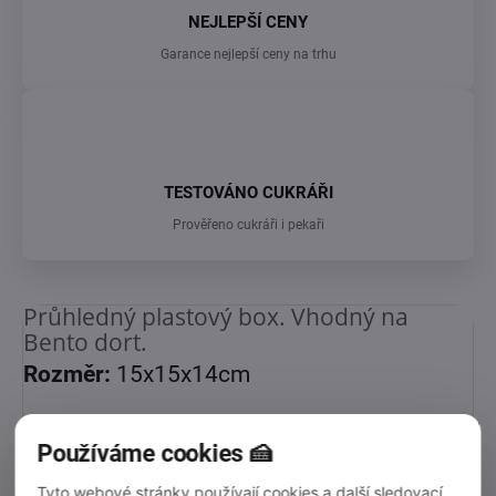
NEJLEPŠÍ CENY
Garance nejlepší ceny na trhu
TESTOVÁNO CUKRÁŘI
Prověřeno cukráři i pekaři
Průhledný plastový box. Vhodný na
Bento dort.
Rozměr:
15x15x14cm
Používáme cookies 🍰
Doplňkové parametry
Tyto webové stránky používají cookies a další sledovací