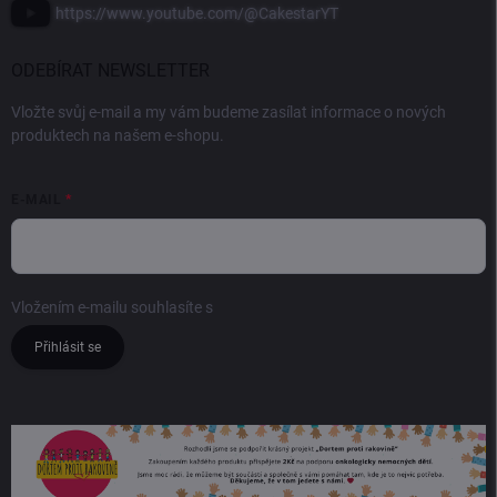
https://www.youtube.com/@CakestarYT
ODEBÍRAT NEWSLETTER
Vložte svůj e-mail a my vám budeme zasílat informace o nových
produktech na našem e-shopu.
E-MAIL
Vložením e-mailu souhlasíte s
podmínkami ochrany osobních údajů
Přihlásit se