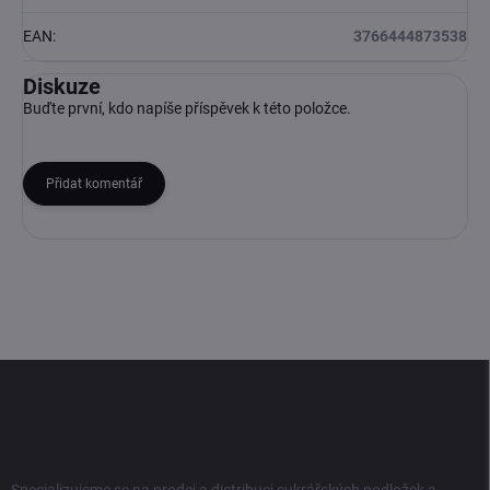
EAN
:
3766444873538
Diskuze
Buďte první, kdo napíše příspěvek k této položce.
Přidat komentář
Z
á
p
a
t