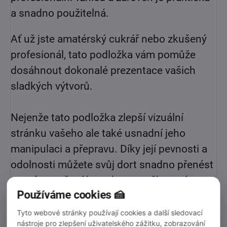
a snadno použitelná.
Ať už jste amatérský cukrář nebo zkušený
profesionál, tato podložka vám pomůže
dosáhnout dokonalé prezentace vašich
sladkých výtvorů.
Nejenže tato podložka zlepší vizuální
stránku vašeho ale také usnadní jeho
manipulaci a přepravu. Díky její pevnosti a
odolnosti můžete svůj dort snadno přenést
na místo určení bez obav z poškození.
Používáme cookies 🍰
Tloušťka:
12mm
Tyto webové stránky používají cookies a další sledovací
nástroje pro zlepšení uživatelského zážitku, zobrazování