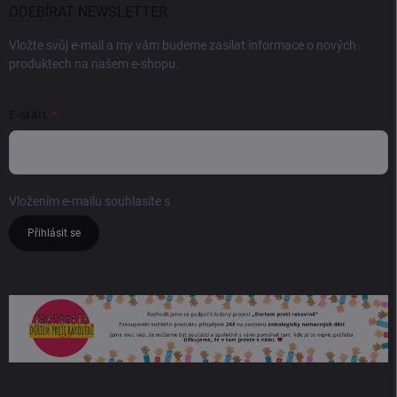
ODEBÍRAT NEWSLETTER
Vložte svůj e-mail a my vám budeme zasílat informace o nových
produktech na našem e-shopu.
E-MAIL
Vložením e-mailu souhlasíte s
podmínkami ochrany osobních údajů
Přihlásit se