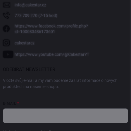
info
@
cakestar.cz
773 709 270 (7-15 hod)
https://www.facebook.com/profile.php?
id=100083486173601
cakestarcz
https://www.youtube.com/@CakestarYT
ODEBÍRAT NEWSLETTER
Vložte svůj e-mail a my vám budeme zasílat informace o nových
produktech na našem e-shopu.
E-MAIL