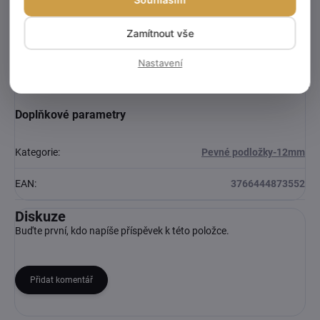
Zamítnout vše
Nastavení
Doplňkové parametry
Kategorie
:
Pevné podložky-12mm
EAN
:
3766444873552
Diskuze
Buďte první, kdo napíše příspěvek k této položce.
Přidat komentář