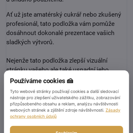
Ať už jste amatérský cukrář nebo zkušený
profesionál, tato podložka vám pomůže
dosáhnout dokonalé prezentace vašich
sladkých výtvorů.
Nejenže tato podložka zlepší vizuální
stránku vašeho ale také usnadní jeho
manipulaci a přepravu. Díky její pevnosti a
Používáme cookies 🍰
odolnosti můžete svůj dort snadno přenést
Tyto webové stránky používají cookies a další sledovací
na místo určení bez obav z poškození.
nástroje pro zlepšení uživatelského zážitku, zobrazování
přizpůsobeného obsahu a reklam, analýzu návštěvnosti
webových stránek a zjištění zdroje návštěvnosti.
Zásady
Tloušťka:
12mm
ochrany osobních údajů
Pro velkoobchod cena za 5ks v balení.
Souhlasím