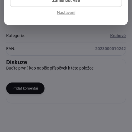
Zamítnout vše
Nastavení
Doplňkové parametry
Kategorie
:
Kruhové
EAN
:
2023000010242
Diskuze
Buďte první, kdo napíše příspěvek k této položce.
Přidat komentář