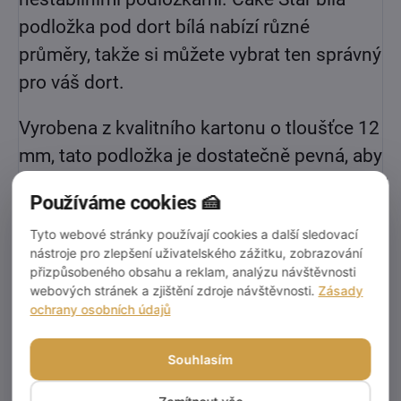
podložka pod dort bílá nabízí různé
průměry, takže si můžete vybrat ten správný
pro váš dort.
Vyrobena z kvalitního kartonu o tloušťce 12
mm, tato podložka je dostatečně pevná, aby
unesla i ty nejtěžší dorty, aniž by se ohýbala
Používáme cookies 🍰
nebo lámala.
Tyto webové stránky používají cookies a další sledovací
nástroje pro zlepšení uživatelského zážitku, zobrazování
Tloušťka:
12mm
přizpůsobeného obsahu a reklam, analýzu návštěvnosti
webových stránek a zjištění zdroje návštěvnosti.
Zásady
Pro velkoobchod cena za 5ks v balení.
ochrany osobních údajů
Souhlasím