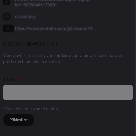
id=100083486173601
cakestarcz
https://www.youtube.com/@CakestarYT
ODEBÍRAT NEWSLETTER
Vložte svůj e-mail a my vám budeme zasílat informace o nových
produktech na našem e-shopu.
E-MAIL
Vložením e-mailu souhlasíte s
podmínkami ochrany osobních údajů
Přihlásit se