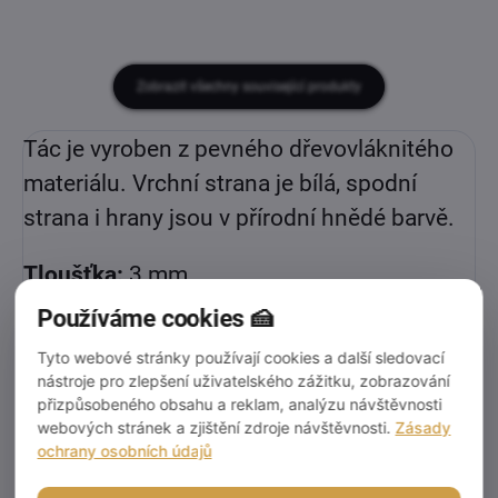
Zobrazit všechny související produkty
Tác je vyroben z pevného dřevovláknitého
materiálu. Vrchní strana je bílá, spodní
strana i hrany jsou v přírodní hnědé barvě.
Tloušťka:
3 mm
Používáme cookies 🍰
Pro přímý kontakt s potravinami
Tyto webové stránky používají cookies a další sledovací
doporučujeme položit pod dort ještě
nástroje pro zlepšení uživatelského zážitku, zobrazování
tenkou podložku
v podobném rozměru jako
přizpůsobeného obsahu a reklam, analýzu návštěvnosti
webových stránek a zjištění zdroje návštěvnosti.
Zásady
samotný dort.
ochrany osobních údajů
Před použitím doporučujeme tác jemně