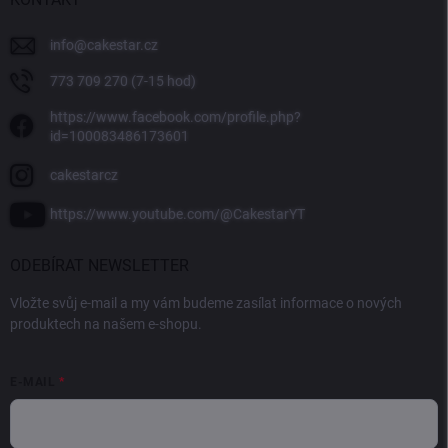
info
@
cakestar.cz
773 709 270 (7-15 hod)
https://www.facebook.com/profile.php?
id=100083486173601
cakestarcz
https://www.youtube.com/@CakestarYT
ODEBÍRAT NEWSLETTER
Vložte svůj e-mail a my vám budeme zasílat informace o nových
produktech na našem e-shopu.
E-MAIL