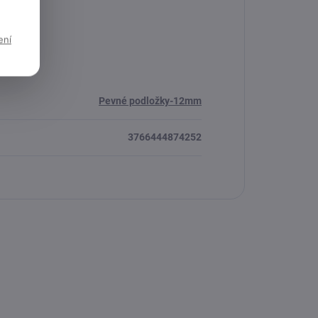
ení
Pevné podložky-12mm
3766444874252