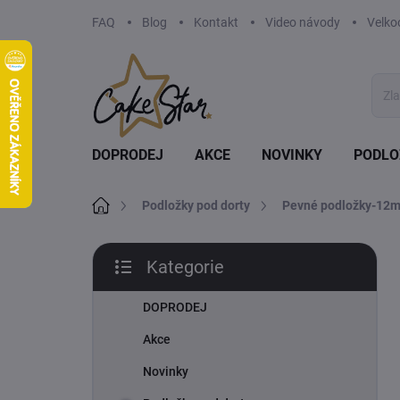
Přejít
FAQ
Blog
Kontakt
Video návody
Velko
na
obsah
DOPRODEJ
AKCE
NOVINKY
PODLO
Domů
Podložky pod dorty
Pevné podložky-12
P
Kategorie
o
Přeskočit
s
kategorie
t
DOPRODEJ
r
Akce
a
n
Novinky
n