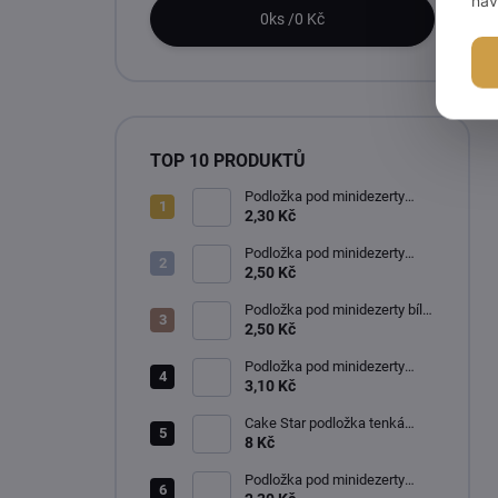
0
ks /
0 Kč
TOP 10 PRODUKTŮ
Podložka pod minidezerty
zlato-černá kruh 8 cm
2,30 Kč
Podložka pod minidezerty
zlato-černá kruh 10 cm
2,50 Kč
Podložka pod minidezerty bílo-
černá kruh 10 cm
2,50 Kč
Podložka pod minidezerty
zlato-stříbrná kruh 12 cm
3,10 Kč
Cake Star podložka tenká
zlatá 22 cm
8 Kč
Podložka pod minidezerty