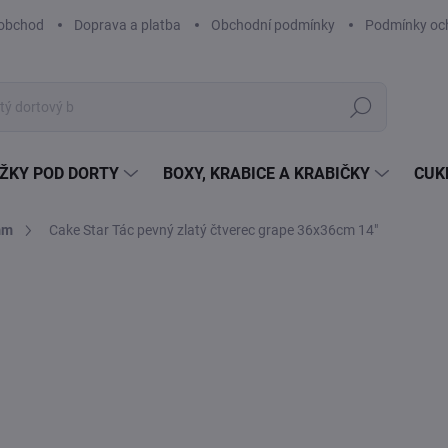
obchod
Doprava a platba
Obchodní podmínky
Podmínky och
Hledat
ŽKY POD DORTY
BOXY, KRABICE A KRABIČKY
CUK
mm
Cake Star Tác pevný zlatý čtverec grape 36x36cm 14"
Neohodnoceno
Podrobnosti hodnocení
ZNAČKA:
CAK
VÝPRODEJ
69
28,
Měr
35 K