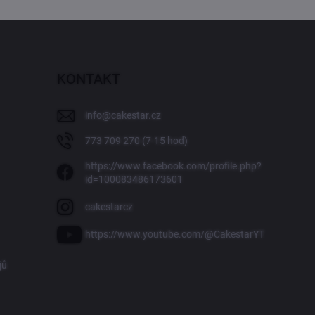
KONTAKT
info
@
cakestar.cz
773 709 270 (7-15 hod)
https://www.facebook.com/profile.php?
id=100083486173601
cakestarcz
https://www.youtube.com/@CakestarYT
jů