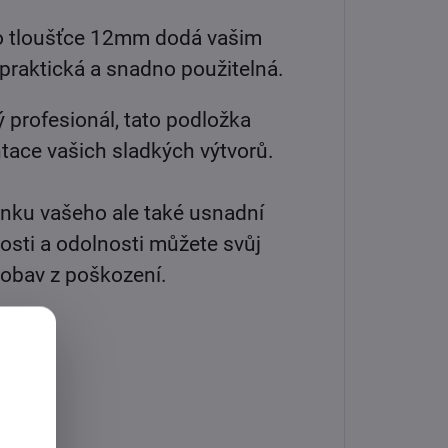
u o tloušťce 12mm dodá vašim
 praktická a snadno použitelná.
 profesionál, tato podložka
ace vašich sladkých výtvorů.
ránku vašeho ale také usnadní
nosti a odolnosti můžete svůj
 obav z poškození.