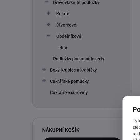
Dřevovláknité podložky
Kulaté
Čtvercové
Obdelníkové
Bílé
Podložky pod minidezerty
Boxy, krabice a krabičky
Cukrářské pomůcky
Cukrářské suroviny
Po
Tyt
zle
NÁKUPNÍ KOŠÍK
rek
náv