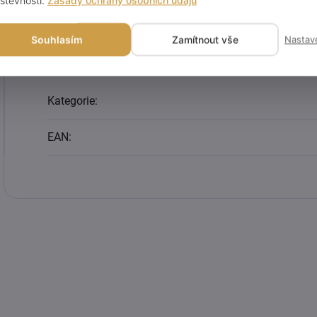
Souhlasím
Zamítnout vše
Nastav
Doplňkové parametry
Kategorie
:
EAN
: