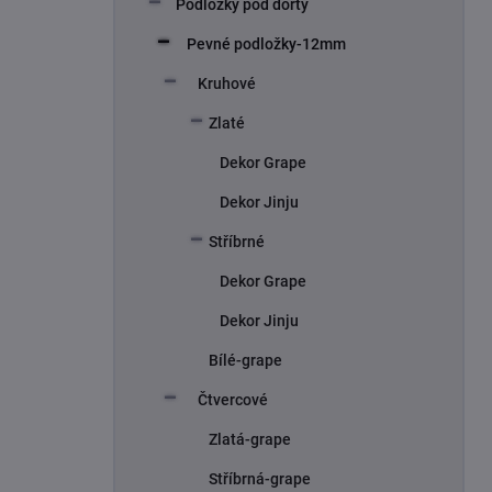
Podložky pod dorty
í
p
Pevné podložky-12mm
a
n
Kruhové
e
Zlaté
l
Dekor Grape
Dekor Jinju
Stříbrné
Dekor Grape
Dekor Jinju
Bílé-grape
Čtvercové
Zlatá-grape
Stříbrná-grape