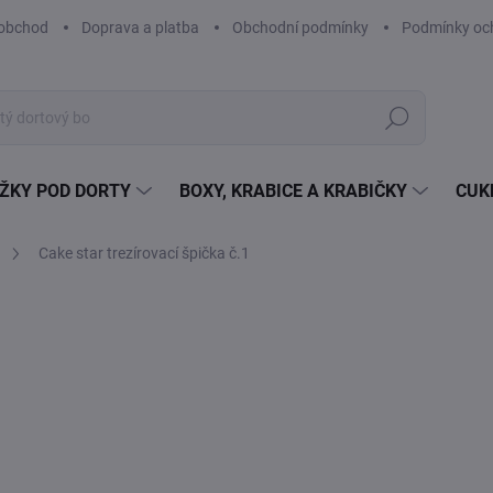
obchod
Doprava a platba
Obchodní podmínky
Podmínky och
Hledat
ŽKY POD DORTY
BOXY, KRABICE A KRABIČKY
CUK
Cake star trezírovací špička č.1
Neohodnoceno
Podrobnosti hodnocení
ZNAČKA:
CAK
TIP
29
23,
Měr
SK