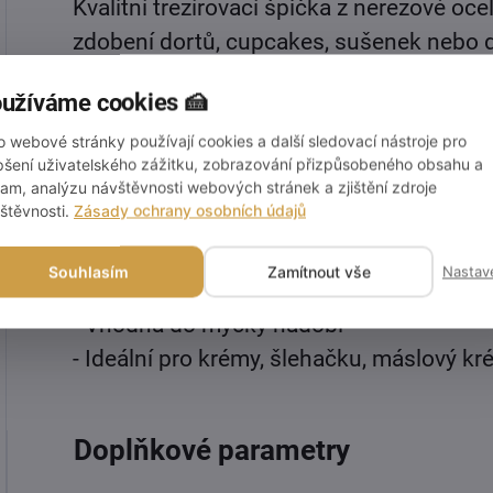
Kvalitní trezírovací špička z nerezové oce
zdobení dortů, cupcakes, sušenek nebo 
Díky preciznímu provedení umožňuje vytvá
užíváme cookies 🍰
hvězdičky, okraje či další dekorace. Vhod
o webové stránky používají cookies a další sledovací nástroje pro
sáčky – bez nutnosti použití adaptérů.
pšení uživatelského zážitku, zobrazování přizpůsobeného obsahu a
lam, analýzu návštěvnosti webových stránek a zjištění zdroje
štěvnosti.
Zásady ochrany osobních údajů
Vlastnosti:
- Vyrobena z odolné nerezové oceli
Souhlasím
Zamítnout vše
Nastav
- Snadno omyvatelná a znovupoužitelná
- Vhodná do myčky nádobí
- Ideální pro krémy, šlehačku, máslový kr
Doplňkové parametry