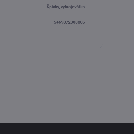
Špičky, vykrajovátka
5469872800005