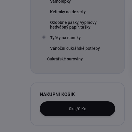
Samolepky
Kelímky na dezerty
Ozdobné pásky, výplňový
hedvábný papír, tašky
Tyčky na nanuky
Vánoční cukrářské potřeby
Cukrářské suroviny
NÁKUPNÍ KOŠÍK
0
ks /
0 Kč