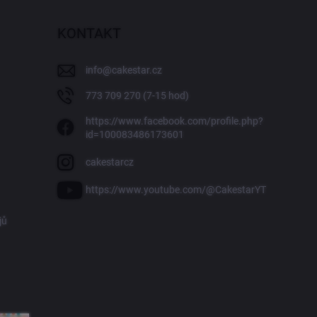
KONTAKT
info
@
cakestar.cz
773 709 270 (7-15 hod)
https://www.facebook.com/profile.php?
id=100083486173601
cakestarcz
https://www.youtube.com/@CakestarYT
jů