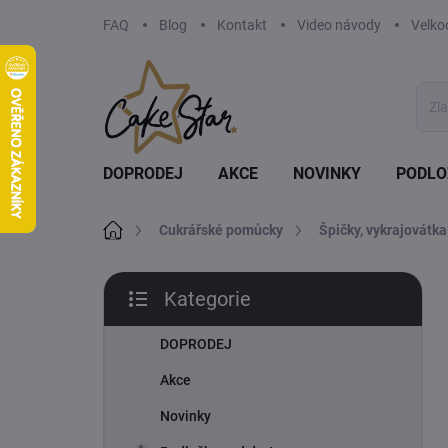
Přejít
FAQ
Blog
Kontakt
Video návody
Velko
na
obsah
DOPRODEJ
AKCE
NOVINKY
PODLO
Domů
Cukrářské pomůcky
Špičky, vykrajovátka
P
Kategorie
o
Přeskočit
s
kategorie
t
DOPRODEJ
r
Akce
a
n
Novinky
n