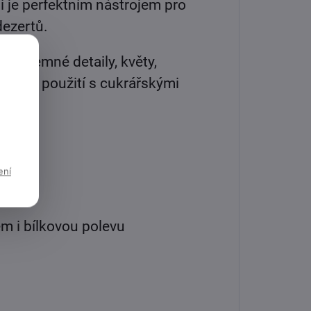
li je perfektním nástrojem pro
dezertů.
řet jemné detaily, květy,
ná pro použití s cukrářskými
ení
ém i bílkovou polevu