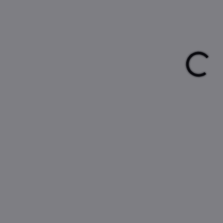
cena
MŮŽ
DO:
12.
Cak
Ide
DETA