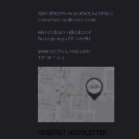
p
a
Specializujeme se na prodej a distribuci
t
cukrářských podložek a krabic.
í
Maloobchod a velkoobchod.
Doručujeme po ČR i celé EU.
Beranových 65, Areál Letov
199 00 Praha
ODEBÍRAT NEWSLETTER