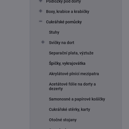
Podložky pod dorty
í
p
Boxy, krabice a krabičky
a
n
Cukrářské pomůcky
e
Stuhy
l
Svíčky na dort
Separační plata, výztuže
Špičky, vykrajovátka
Akrylátové plnící mezipatra
Acetátové fólie na dorty a
dezerty
Samonosné a papírové košíčky
Cukrářské stěrky, karty
Otočné stojany