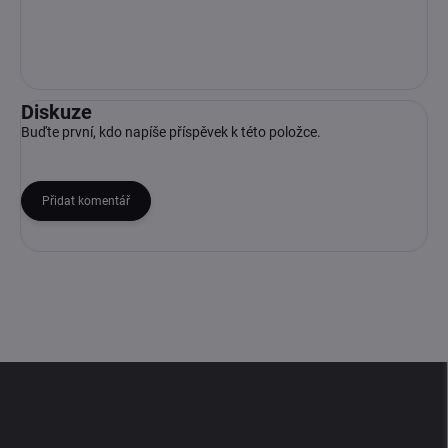
Diskuze
Buďte první, kdo napíše příspěvek k této položce.
Přidat komentář
Z
á
p
a