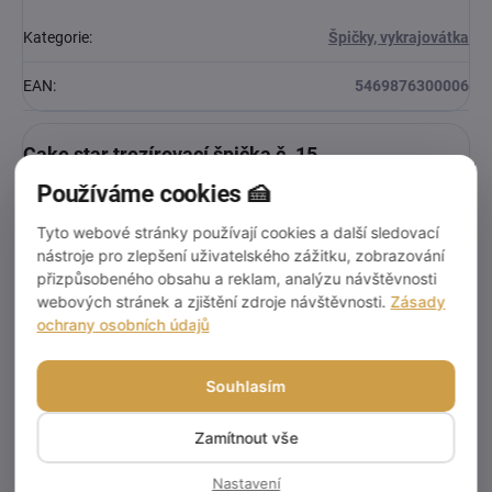
Kategorie
:
Špičky, vykrajovátka
EAN
:
5469876300006
Cake star trezírovací špička č. 15
Používáme cookies 🍰
Tyto webové stránky používají cookies a další sledovací
nástroje pro zlepšení uživatelského zážitku, zobrazování
přizpůsobeného obsahu a reklam, analýzu návštěvnosti
webových stránek a zjištění zdroje návštěvnosti.
Zásady
ochrany osobních údajů
Souhlasím
Zamítnout vše
Nastavení