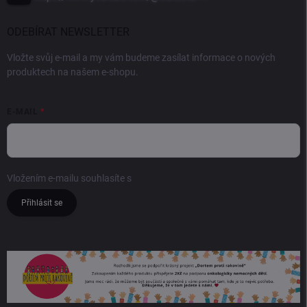
ODEBÍRAT NEWSLETTER
Vložte svůj e-mail a my vám budeme zasílat informace o nových
produktech na našem e-shopu.
E-MAIL
Vložením e-mailu souhlasíte s
podmínkami ochrany osobních údajů
Přihlásit se