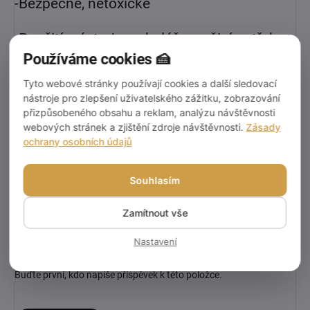
-Bezpečné, netoxické
-Použití: nástroje na koláče, pečicí potřeby
Používáme cookies 🍰
-Opakovaně použitelné, s dlouhou
Tyto webové stránky používají cookies a další sledovací
životností, flexibilní, praktické.
nástroje pro zlepšení uživatelského zážitku, zobrazování
přizpůsobeného obsahu a reklam, analýzu návštěvnosti
webových stránek a zjištění zdroje návštěvnosti.
Zásady
ochrany osobních údajů
Doplňkové parametry
Souhlasím
Kategorie
:
Špičky, vykrajovátka
Zamítnout vše
EAN
:
6971824958027
Nastavení
Diskuze
Buďte první, kdo napíše příspěvek k této položce.