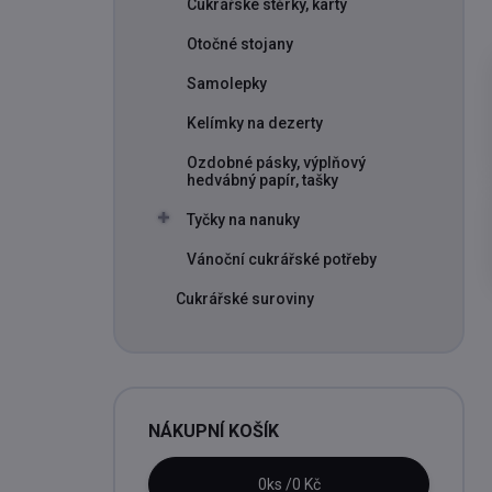
Cukrářské stěrky, karty
Otočné stojany
Samolepky
Kelímky na dezerty
Ozdobné pásky, výplňový
hedvábný papír, tašky
Tyčky na nanuky
Vánoční cukrářské potřeby
Cukrářské suroviny
NÁKUPNÍ KOŠÍK
0
ks /
0 Kč