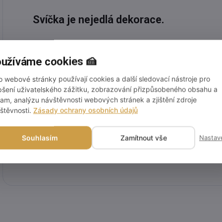
Svíčka je nejedlá dekorace.
Rozměr:6x2,5cm
užíváme cookies 🍰
o webové stránky používají cookies a další sledovací nástroje pro
Doplňkové parametry
pšení uživatelského zážitku, zobrazování přizpůsobeného obsahu a
lam, analýzu návštěvnosti webových stránek a zjištění zdroje
štěvnosti.
Zásady ochrany osobních údajů
Kategorie
:
Souhlasím
Zamítnout vše
Nastav
EAN
: