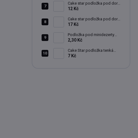
Cake star podložka pod dort
pevná bílá lesklá 24cm
12 Kč
Cake star podložka pod dort
pevná bílá lesklá 28cm
17 Kč
Podložka pod minidezerty
bílo-černé kruh 8 cm
2,30 Kč
Cake Star podložka tenká
bílá 20 cm
7 Kč