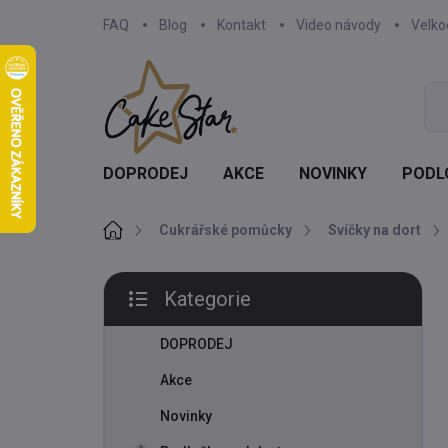
Přejít
FAQ
Blog
Kontakt
Video návody
Velk
na
obsah
DOPRODEJ
AKCE
NOVINKY
PODL
Domů
Cukrářské pomůcky
Svíčky na dort
P
Kategorie
o
Přeskočit
s
kategorie
t
DOPRODEJ
r
Akce
a
n
Novinky
n