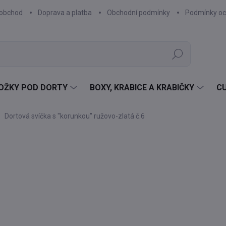
oobchod
Doprava a platba
Obchodní podmínky
Podmínky oc
Hledat
OŽKY POD DORTY
BOXY, KRABICE A KRABIČKY
C
Dortová svíčka s "korunkou" ružovo-zlatá č.6
Neohodnoceno
Podrobnosti hodnocení
TIP
20
16,
Měr
SK