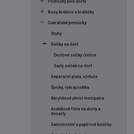
Podložky pod dorty
í
p
Boxy, krabice a krabičky
a
n
Cukrářské pomůcky
e
Stuhy
l
Svíčky na dort
Dortové svíčky číslice
Sady svíček na dort
Separační plata, výztuže
Špičky, vykrajovátka
Akrylátové plnící mezipatra
Acetátové fólie na dorty a
dezerty
Samonosné a papírové košíčky