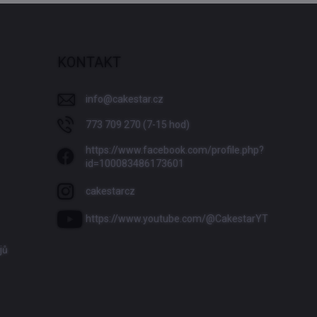
KONTAKT
info
@
cakestar.cz
773 709 270 (7-15 hod)
https://www.facebook.com/profile.php?
id=100083486173601
cakestarcz
https://www.youtube.com/@CakestarYT
jů