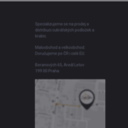
Z
á
p
a
Specializujeme se na prodej a
t
distribuci cukrářských podložek a
í
krabic.
Maloobchod a velkoobchod.
Doručujeme po ČR i celé EU.
Beranových 65, Areál Letov
199 00 Praha