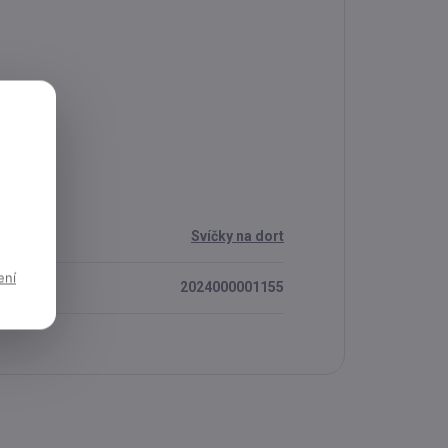
Svíčky na dort
ení
2024000001155