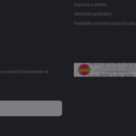
Doprava a platba
Obchodní podmínky
Podmínky ochrany osobních úda
ce o nových produktech na
sobních údajů