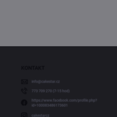
KONTAKT
info
@
cakestar.cz
773 709 270 (7-15 hod)
https://www.facebook.com/profile.php?
id=100083486173601
cakestarcz