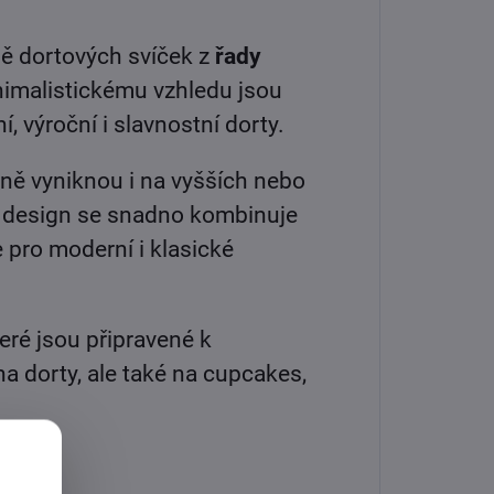
bě dortových svíček z
řady
nimalistickému vzhledu jsou
, výroční i slavnostní dorty.
sně vyniknou i na vyšších nebo
ý design se snadno kombinuje
 pro moderní i klasické
teré jsou připravené k
a dorty, ale také na cupcakes,