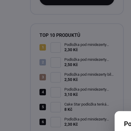
TOP 10 PRODUKTŮ
Podložka pod minidezerty
zlato-černá kruh 8 cm
2,30 Kč
Podložka pod minidezerty
zlato-černá kruh 10 cm
2,50 Kč
Podložka pod minidezerty bílo-
černá kruh 10 cm
2,50 Kč
Podložka pod minidezerty
zlato-stříbrná kruh 12 cm
3,10 Kč
Cake Star podložka tenká
zlatá 22 cm
8 Kč
Podložka pod minidezerty
Po
zlato-stříbrná čtverec 9x9 cm
2,30 Kč