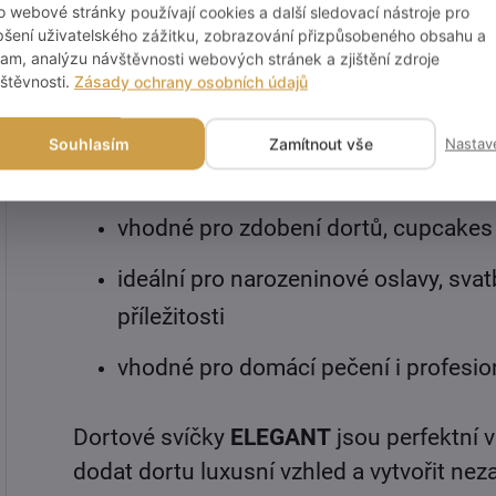
o webové stránky používají cookies a další sledovací nástroje pro
elegantní design z
řady ELEGANT
pšení uživatelského zážitku, zobrazování přizpůsobeného obsahu a
lam, analýzu návštěvnosti webových stránek a zjištění zdroje
délka svíček
10 cm
štěvnosti.
Zásady ochrany osobních údajů
6 ks v balení
Souhlasím
Zamítnout vše
Nastav
barva: zlatá
vhodné pro zdobení dortů, cupcakes
ideální pro narozeninové oslavy, svatb
příležitosti
vhodné pro domácí pečení i profesio
Dortové svíčky
ELEGANT
jsou perfektní 
dodat dortu luxusní vzhled a vytvořit n