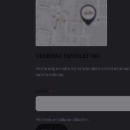
ODEBÍRAT NEWSLETTER
Vložte svůj e-mail a my vám budeme zasílat informa
našem e-shopu.
E-MAIL
Vložením e-mailu souhlasíte s
podmínkami ochrany o