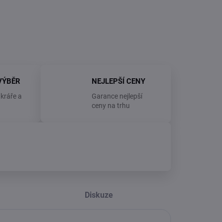
ZEPTAT SE
VÝBĚR
NEJLEPŠÍ CENY
kráře a
Garance nejlepší
ceny na trhu
Diskuze