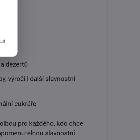
ení
 a dezertů
y, výročí i další slavnostní
nální cukráře
volbou pro každého, kdo chce
ezapomenutelnou slavnostní