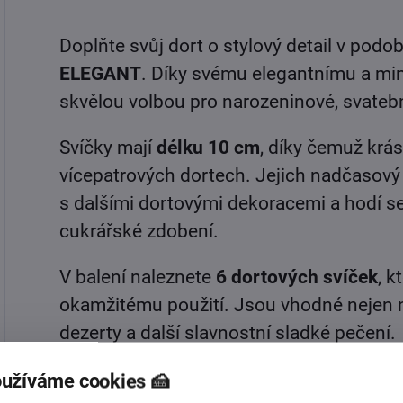
Doplňte svůj dort o stylový detail v podo
ELEGANT
. Díky svému elegantnímu a mi
skvělou volbou pro narozeninové, svatební
Svíčky mají
délku 10 cm
, díky čemuž krá
vícepatrových dortech. Jejich nadčasov
s dalšími dortovými dekoracemi a hodí se
cukrářské zdobení.
V balení naleznete
6 dortových svíček
, k
okamžitému použití. Jsou vhodné nejen n
dezerty a další slavnostní sladké pečení.
Hlavní výhody:
užíváme cookies 🍰