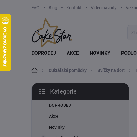
Přejít
FAQ
Blog
Kontakt
Video návody
Velko
na
obsah
DOPRODEJ
AKCE
NOVINKY
PODLO
Domů
Cukrářské pomůcky
Svíčky na dort
P
Kategorie
o
Přeskočit
s
kategorie
t
DOPRODEJ
r
Akce
a
n
Novinky
n