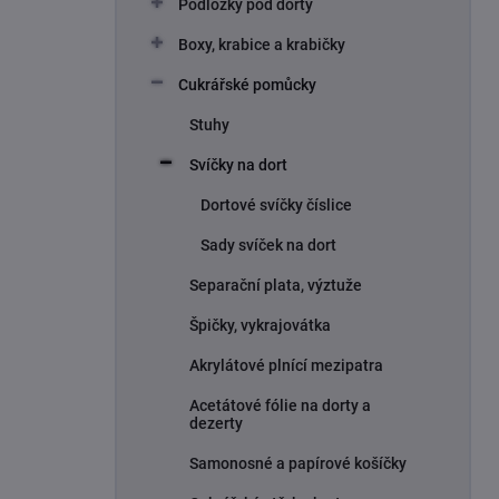
Podložky pod dorty
í
p
Boxy, krabice a krabičky
a
n
Cukrářské pomůcky
e
Stuhy
l
Svíčky na dort
Dortové svíčky číslice
Sady svíček na dort
Separační plata, výztuže
Špičky, vykrajovátka
Akrylátové plnící mezipatra
Acetátové fólie na dorty a
dezerty
Samonosné a papírové košíčky