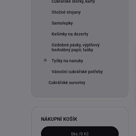
Cukrářské stěrky, karty
Otočné stojany
Samolepky
Kelímky na dezerty
Ozdobné pásky, výplňový
hedvábný papír, tašky
Tyčky na nanuky
Vánoční cukrářské potřeby
Cukrářské suroviny
NÁKUPNÍ KOŠÍK
0
ks /
0 Kč