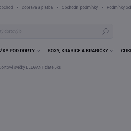
obchod
Doprava a platba
Obchodní podmínky
Podmínky och
Hledat
ŽKY POD DORTY
BOXY, KRABICE A KRABIČKY
CUK
Dortové svíčky ELEGANT zlaté 6ks
Neohodnoceno
Podrobnosti hodnocení
16
13,
Měr
2,67
cena
SK