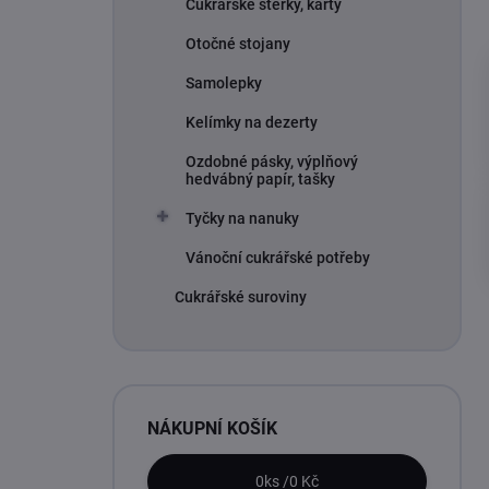
Cukrářské stěrky, karty
Otočné stojany
Samolepky
Kelímky na dezerty
Ozdobné pásky, výplňový
hedvábný papír, tašky
Tyčky na nanuky
Vánoční cukrářské potřeby
Cukrářské suroviny
NÁKUPNÍ KOŠÍK
0
ks /
0 Kč