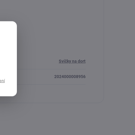
Svíčky na dort
2024000008956
ení