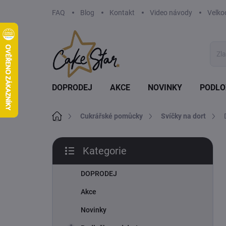
Přejít
FAQ
Blog
Kontakt
Video návody
Velko
na
obsah
DOPRODEJ
AKCE
NOVINKY
PODLO
Domů
Cukrářské pomůcky
Svíčky na dort
P
Kategorie
o
Přeskočit
s
kategorie
t
DOPRODEJ
r
Akce
a
n
Novinky
n