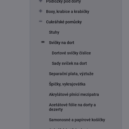
Podložky pod dorty
í
p
Boxy, krabice a krabičky
a
n
Cukrářské pomůcky
e
Stuhy
l
Svíčky na dort
Dortové svíčky číslice
Sady svíček na dort
Separační plata, výztuže
Špičky, vykrajovátka
Akrylátové plnící mezipatra
Acetátové fólie na dorty a
dezerty
Samonosné a papírové košíčky