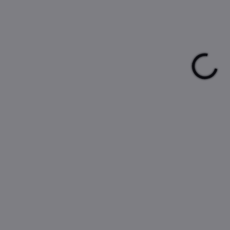
cena
MŮŽ
DO:
10.
Do
6k
Ro
DETA