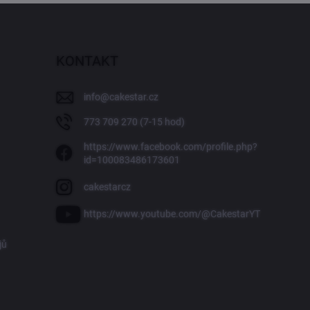
KONTAKT
info
@
cakestar.cz
773 709 270 (7-15 hod)
https://www.facebook.com/profile.php?
id=100083486173601
cakestarcz
https://www.youtube.com/@CakestarYT
jů