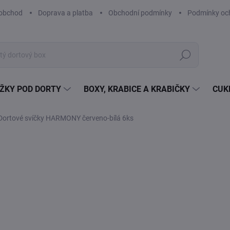
obchod
Doprava a platba
Obchodní podmínky
Podmínky och
Hledat
ŽKY POD DORTY
BOXY, KRABICE A KRABIČKY
CUK
Dortové svíčky HARMONY červeno-bílá 6ks
Neohodnoceno
Podrobnosti hodnocení
TIP
25
20,
Měr
SK