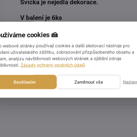
Svíčka je nejedlá dekorace.
V balení je 6ks
užíváme cookies 🍰
Doplňkové parametry
o webové stránky používají cookies a další sledovací nástroje pro
pšení uživatelského zážitku, zobrazování přizpůsobeného obsahu a
lam, analýzu návštěvnosti webových stránek a zjištění zdroje
Kategorie
:
štěvnosti.
Zásady ochrany osobních údajů
EAN
:
Souhlasím
Zamítnout vše
Nastav