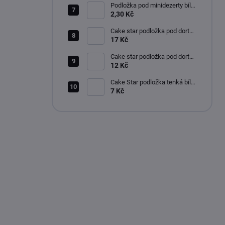
Podložka pod minidezerty bílo-
černé kruh 8 cm
2,30 Kč
Cake star podložka pod dort
pevná bílá lesklá 28cm
17 Kč
Cake star podložka pod dort
pevná bílá lesklá 24cm
12 Kč
Cake Star podložka tenká bílá
20 cm
7 Kč