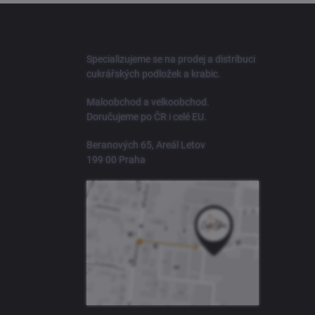
Z
á
p
a
Specializujeme se na prodej a distribuci
t
cukrářských podložek a krabic.
í
Maloobchod a velkoobchod.
Doručujeme po ČR i celé EU.
Beranových 65, Areál Letov
199 00 Praha