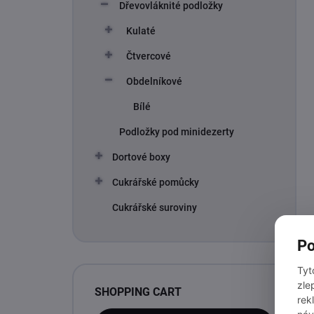
Dřevovláknité podložky
Kulaté
Čtvercové
Obdelníkové
Bílé
Podložky pod minidezerty
Dortové boxy
Cukrářské pomůcky
Cukrářské suroviny
Po
Tyt
zle
SHOPPING CART
rek
náv