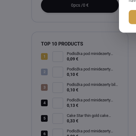
0
pcs /
0 €
TOP 10 PRODUCTS
Podložka pod minidezerty
zlato-černá kruh 8 cm
0,09 €
Podložka pod minidezerty
zlato-černá kruh 10 cm
0,10 €
Podložka pod minidezerty bílo-
černá kruh 10 cm
0,10 €
Podložka pod minidezerty
zlato-stříbrná kruh 12 cm
0,13 €
Cake Star thin gold cake
board 22 cm
0,33 €
Podložka pod minidezerty