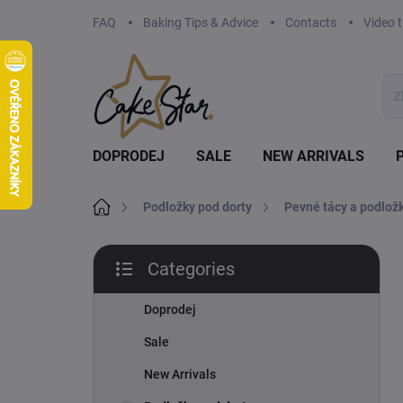
Skip
FAQ
Baking Tips & Advice
Contacts
Video t
to
content
DOPRODEJ
SALE
NEW ARRIVALS
Home
Podložky pod dorty
Pevné tácy a podlož
S
Categories
i
Skip
d
categories
e
Doprodej
b
Sale
a
r
New Arrivals