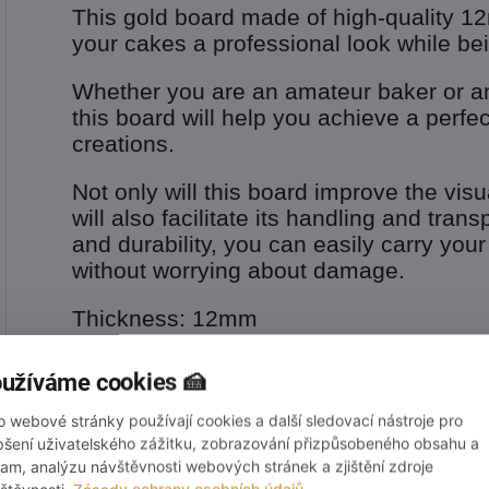
This gold board made of high-quality 12
your cakes a professional look while bei
Whether you are an amateur baker or an
this board will help you achieve a perfe
creations.
Not only will this board improve the visu
will also facilitate its handling and trans
and durability, you can easily carry your
without worrying about damage.
Thickness: 12mm
Wholesale 5pcs per pack.
užíváme cookies 🍰
o webové stránky používají cookies a další sledovací nástroje pro
pšení uživatelského zážitku, zobrazování přizpůsobeného obsahu a
Additional parameters
lam, analýzu návštěvnosti webových stránek a zjištění zdroje
štěvnosti.
Zásady ochrany osobních údajů