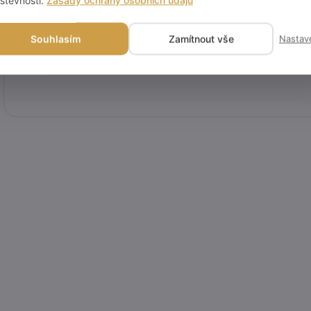
Category
:
Souhlasím
Zamítnout vše
Nastav
EAN
: