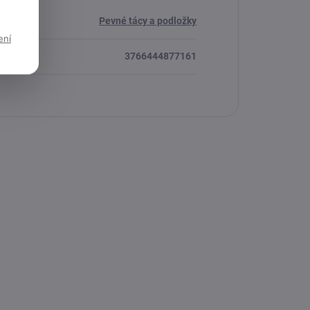
Pevné tácy a podložky
ení
3766444877161