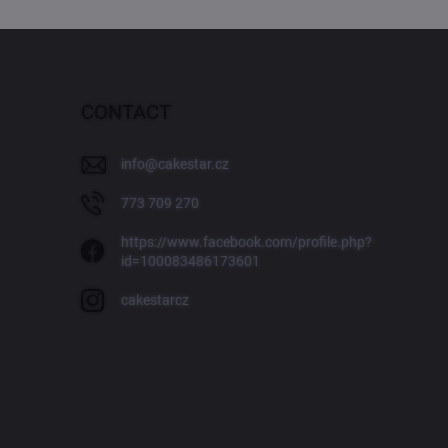
CONTACT
info
@
cakestar.cz
773 709 270
https://www.facebook.com/profile.php?
id=100083486173601
cakestarcz