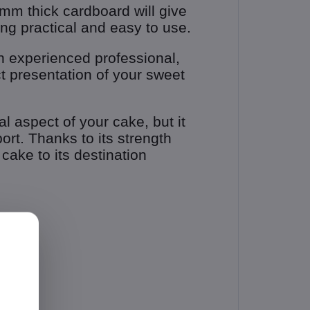
mm thick cardboard will give
ng practical and easy to use.
 experienced professional,
ct presentation of your sweet
al aspect of your cake, but it
port. Thanks to its strength
 cake to its destination