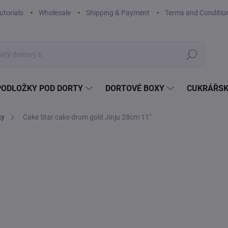
utorials
Wholesale
Shipping & Payment
Terms and Conditio
Search
PODLOŽKY POD DORTY
DORTOVÉ BOXY
CUKRÁŘSK
ky
Cake Star cake drum gold Jinju 28cm 11"
Not rated
Rating details
BRAND:
CAKE STAR
TIP
2,
1,88
Mea
2,27