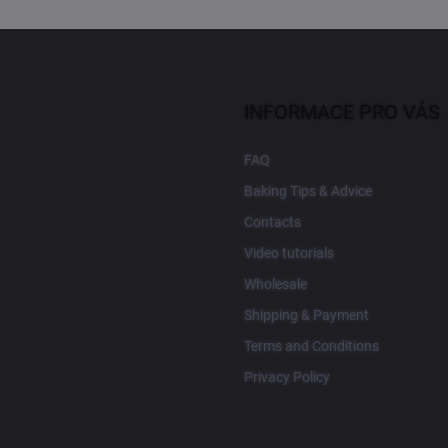
INFORMACE PRO VÁS
FAQ
Baking Tips & Advice
Contacts
Video tutorials
Wholesale
Shipping & Payment
Terms and Conditions
Privacy Policy