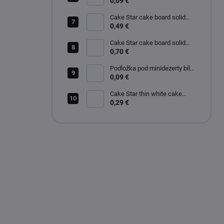
zlato-stříbrná čtverec 9x9 cm
0,09 €
Cake Star cake board solid
white glossy 24cm
0,49 €
Cake Star cake board solid
white glossy 28cm
0,70 €
Podložka pod minidezerty bílo-
černé kruh 8 cm
0,09 €
Cake Star thin white cake
board 20 cm
0,29 €