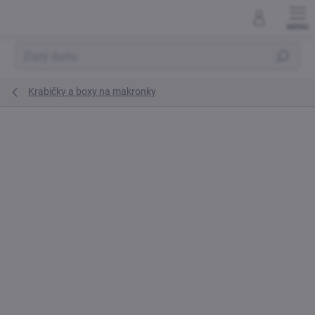
Přejít
na
obsah
Hledat
Krabičky a boxy na makronky
Neohodnoceno
Podrobnosti hodnocení
ZNAČKA:
CAKE STAR