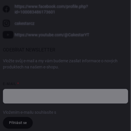
https://www.facebook.com/profile.php?
id=100083486173601
cakestarcz
https://www.youtube.com/@CakestarYT
ODEBÍRAT NEWSLETTER
Vložte svůj e-mail a my vám budeme zasílat informace o nových
produktech na našem e-shopu.
E-MAIL
Vložením e-mailu souhlasíte s
podmínkami ochrany osobních údajů
Přihlásit se