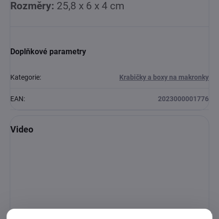
Rozměry:
25,8 x 6 x 4 cm
Doplňkové parametry
Kategorie
:
Krabičky a boxy na makronky
EAN
:
2023000001776
Video