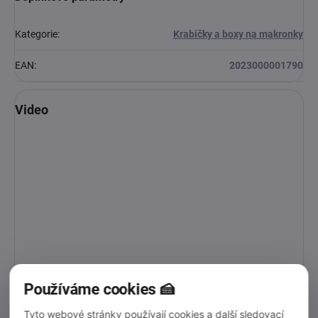
Kategorie
:
Krabičky a boxy na makronky
EAN
:
2023000001790
Video
Používáme cookies 🍰
Tyto webové stránky používají cookies a další sledovací