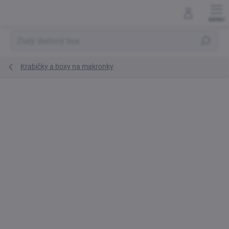
Přejít
na
obsah
Hledat
Krabičky a boxy na makronky
Neohodnoceno
Podrobnosti hodnocení
ZNAČKA:
CAKE STAR
TIP