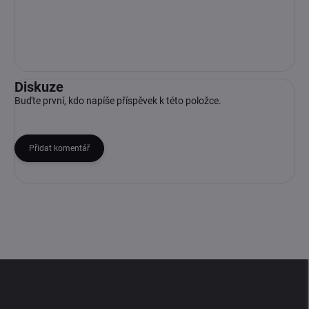
Diskuze
Buďte první, kdo napíše příspěvek k této položce.
Přidat komentář
Z
á
p