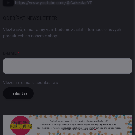
https://www.youtube.com/@CakestarYT
ODEBÍRAT NEWSLETTER
Vložte svůj e-mail a my vám budeme zasílat informace o nových
produktech na našem e-shopu.
E-MAIL
Vložením e-mailu souhlasíte s
podmínkami ochrany osobních údajů
Přihlásit se