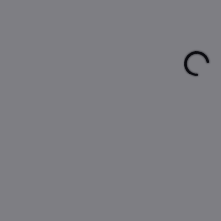
cena
MŮŽ
DO:
11.
Pod
cm
DETA