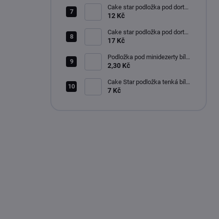
Cake star podložka pod dort
pevná bílá lesklá 24cm
12 Kč
Cake star podložka pod dort
pevná bílá lesklá 28cm
17 Kč
Podložka pod minidezerty bílo-
černé kruh 8 cm
2,30 Kč
Cake Star podložka tenká bílá
20 cm
7 Kč