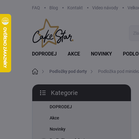
Přejít
FAQ
Blog
Kontakt
Video návody
Velko
na
obsah
DOPRODEJ
AKCE
NOVINKY
PODLO
Domů
Podložky pod dorty
Podložka pod minideze
P
Kategorie
o
Přeskočit
s
kategorie
t
DOPRODEJ
r
Akce
a
n
Novinky
n