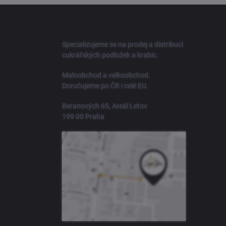
Z
á
p
a
Specializujeme se na prodej a distribuci
t
cukrářských podložek a krabic.
í
Maloobchod a velkoobchod.
Doručujeme po ČR i celé EU.
Beranových 65, Areál Letov
199 00 Praha