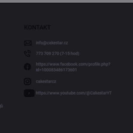
KONTAKT
info
@
cakestar.cz
773 709 270 (7-15 hod)
https://www.facebook.com/profile.php?
id=100083486173601
cakestarcz
https://www.youtube.com/@CakestarYT
jů