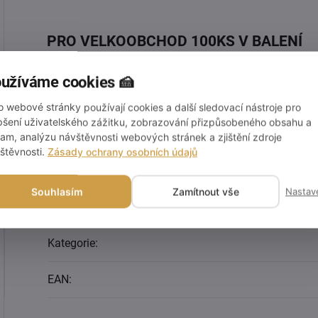
PRO VELKOOBCHOD 100KS V BALENÍ
užíváme cookies 🍰
o webové stránky používají cookies a další sledovací nástroje pro
pšení uživatelského zážitku, zobrazování přizpůsobeného obsahu a
lam, analýzu návštěvnosti webových stránek a zjištění zdroje
štěvnosti.
Zásady ochrany osobních údajů
Souhlasím
Zamítnout vše
Nastav
Doplňkové parametry
Kategorie
:
EAN
: