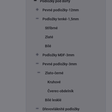
Podložky pod dorty
í
p
Pevné podložky-12mm
a
n
Podložky tenké-1,5mm
e
Stříbrné
l
Zlaté
Bílé
Podložky MDF-3mm
Pevné podložky-3mm
Zlato-černé
Kruhové
Čverec-obdelník
Bílé lesklé
Dřevovláknité podložky