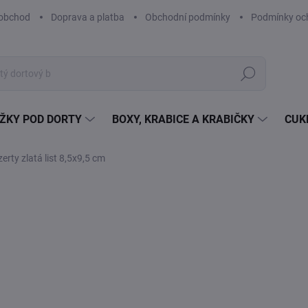
obchod
Doprava a platba
Obchodní podmínky
Podmínky och
Hledat
ŽKY POD DORTY
BOXY, KRABICE A KRABIČKY
CUK
rty zlatá list 8,5x9,5 cm
Neohodnoceno
Podrobnosti hodnocení
ZNAČKA:
CAK
TIP
1,
1,5
Měr
SK