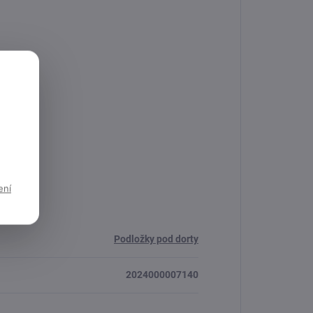
ení
Podložky pod dorty
2024000007140