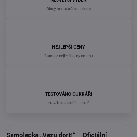
NEJVĚTŠÍ VÝBĚR
Obaly pro cukráře a pekaře
NEJLEPŠÍ CENY
Garance nejlepší ceny na trhu
TESTOVÁNO CUKRÁŘI
Prověřeno cukráři i pekaři
Samolepka „Vezu dort!“ – Oficiální