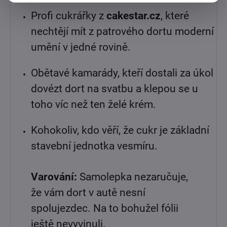
Profi cukrářky z
cakestar.cz
, které
nechtějí mít z patrového dortu moderní
umění v jedné rovině.
Obětavé kamarády, kteří dostali za úkol
dovézt dort na svatbu a klepou se u
toho víc než ten želé krém.
Kohokoliv, kdo věří, že cukr je základní
stavební jednotka vesmíru.
Varování:
Samolepka nezaručuje,
že vám dort v autě nesní
spolujezdec. Na to bohužel fólii
ještě nevyvinuli.