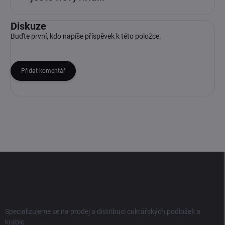
Diskuze
Buďte první, kdo napíše příspěvek k této položce.
Přidat komentář
Z
á
p
a
t
í
Specializujeme se na prodej a distribuci cukrářských podložek a
krabic.