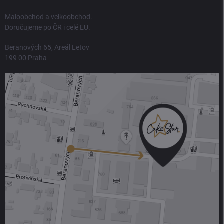
Maloobchod a velkoobchod.
Doručujeme po ČR i celé EU.
Beranových 65, Areál Letov
199 00 Praha