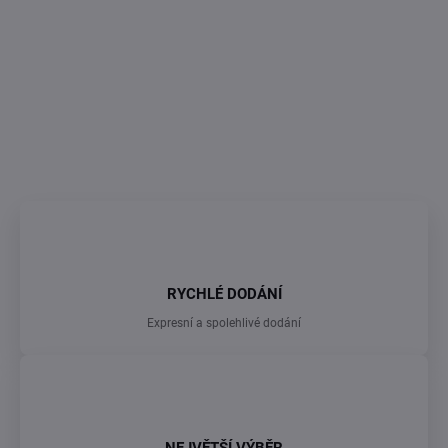
vašem mistrovském díle.
Rozměr: 11x11cm
DETAILNÍ INFORMACE
ZEPTAT SE
RYCHLÉ DODÁNÍ
Expresní a spolehlivé dodání