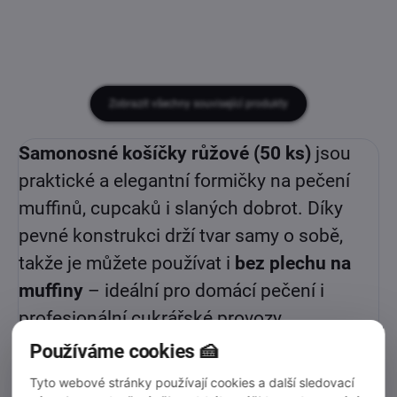
Zobrazit všechny související produkty
Samonosné košíčky růžové (50 ks)
jsou
praktické a elegantní formičky na pečení
muffinů, cupcaků i slaných dobrot. Díky
pevné konstrukci drží tvar samy o sobě,
takže je můžete používat i
bez plechu na
muffiny
– ideální pro domácí pečení i
profesionální cukrářské provozy.
Používáme cookies 🍰
Košíčky jsou vyrobené z
odolného teplu
Tyto webové stránky používají cookies a další sledovací
vzdorného hliníku
, který zajišťuje