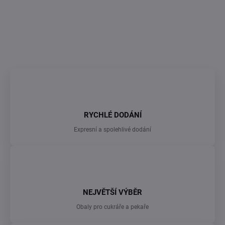
DETAILNÍ INFORMACE
ZEPTAT SE
RYCHLÉ DODÁNÍ
Expresní a spolehlivé dodání
NEJVĚTŠÍ VÝBĚR
Obaly pro cukráře a pekaře