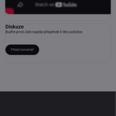
Diskuze
Buďte první, kdo napíše příspěvek k této položce.
Přidat komentář
Z
á
p
a