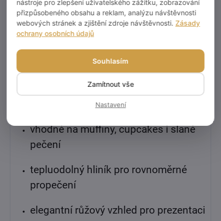
nástroje pro zlepšení uživatelského zážitku, zobrazování
rovnoměrné propečení těsta a stabilitu při
přizpůsobeného obsahu a reklam, analýzu návštěvnosti
webových stránek a zjištění zdroje návštěvnosti.
Zásady
manipulaci. Hotové muffiny se snadno
ochrany osobních údajů
vyjímají a košíčky zároveň vypadají luxusně
i při přímém servírování.
Souhlasím
Výhody:
Zamítnout vše
samonosné – drží tvar i bez plechu
Nastavení
vhodné na muffiny, cupcakes i slané
pečení
tepluodolný hliník pro rovnoměrné
propečení
elegantní růžový vzhled pro prezentaci