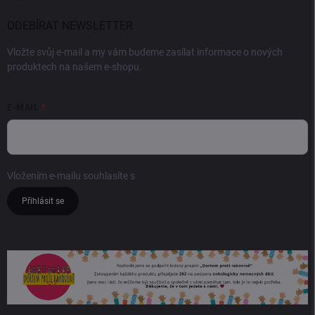
ODEBÍRAT NEWSLETTER
Vložte svůj e-mail a my vám budeme zasílat informace o nových
produktech na našem e-shopu.
E-MAIL
Vložením e-mailu souhlasíte s
podmínkami ochrany osobních údajů
Přihlásit se