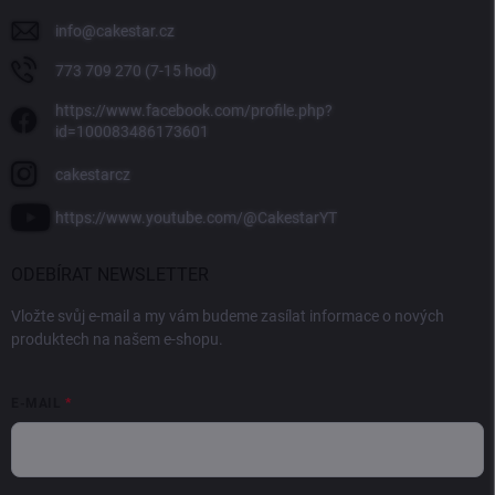
info
@
cakestar.cz
773 709 270 (7-15 hod)
https://www.facebook.com/profile.php?
id=100083486173601
cakestarcz
https://www.youtube.com/@CakestarYT
ODEBÍRAT NEWSLETTER
Vložte svůj e-mail a my vám budeme zasílat informace o nových
produktech na našem e-shopu.
E-MAIL