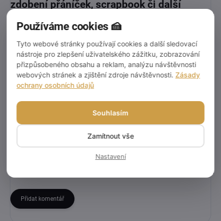
zdobení přáníček, scrapbook či další
kreativní projekty
.
Používáme cookies 🍰
✔️ Délka:
5 m
Tyto webové stránky používají cookies a další sledovací
nástroje pro zlepšení uživatelského zážitku, zobrazování
✔️ Šířka:
1,5 cm
přizpůsobeného obsahu a reklam, analýzu návštěvnosti
webových stránek a zjištění zdroje návštěvnosti.
Zásady
ochrany osobních údajů
Drobnost, která dělá velký rozdíl – vaše
balíčky s ní budou vypadat jednoduše
Souhlasím
dokonale. 🎄
Zamítnout vše
Diskuze
Nastavení
Buďte první, kdo napíše příspěvek k této položce.
Přidat komentář