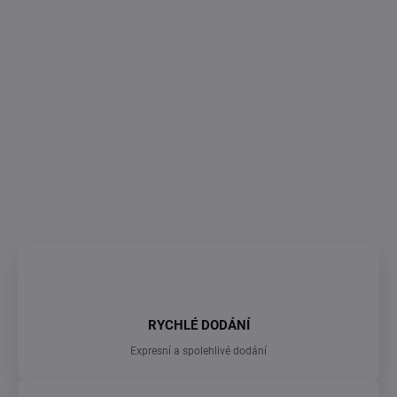
cena:
MŮŽEME
DORUČIT DO:
12.8.2026
−
+
Přidat do košíku
Vánoční vykrajovátka sada 8ks 3D
ZEPTAT SE
RYCHLÉ DODÁNÍ
Expresní a spolehlivé dodání