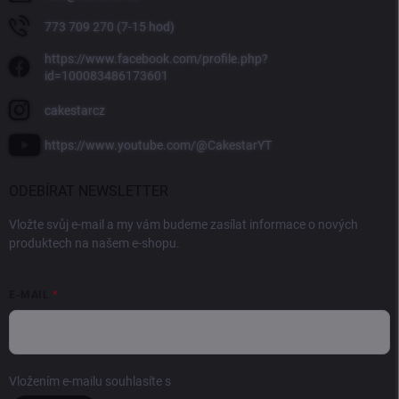
773 709 270 (7-15 hod)
https://www.facebook.com/profile.php?
id=100083486173601
cakestarcz
https://www.youtube.com/@CakestarYT
ODEBÍRAT NEWSLETTER
Vložte svůj e-mail a my vám budeme zasílat informace o nových
produktech na našem e-shopu.
E-MAIL
Vložením e-mailu souhlasíte s
podmínkami ochrany osobních údajů