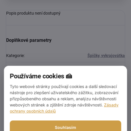
Popis produktu není dostupný
Doplňkové parametry
Kategorie
:
Špičky, vykrajovátka
EAN
:
6971824958935
Používáme cookies 🍰
Diskuze
Tyto webové stránky používají cookies a další sledovací
Buďte první, kdo napíše příspěvek k této položce.
nástroje pro zlepšení uživatelského zážitku, zobrazování
přizpůsobeného obsahu a reklam, analýzu návštěvnosti
webových stránek a zjištění zdroje návštěvnosti.
Zásady
Přidat komentář
ochrany osobních údajů
Souhlasím