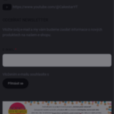
https://www.youtube.com/@CakestarYT
ODEBÍRAT NEWSLETTER
Vložte svůj e-mail a my vám budeme zasílat informace o nových
produktech na našem e-shopu.
E-MAIL
Vložením e-mailu souhlasíte s
podmínkami ochrany osobních údajů
Přihlásit se