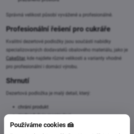
Správná velikost působí vyváženě a profesionálně.
Profesionální řešení pro cukráře
Kvalitní dezertové podložky jsou součástí nabídky
specializovaných dodavatelů obalového materiálu, jako je
CakeStar
, kde najdete různé velikosti a varianty vhodné
pro profesionální i domácí výrobu.
Shrnutí
Dezertová podložka je malý detail, který:
chrání produkt
zjednodušuje manipulaci
zvyšuje estetiku
Používáme cookies 🍰
podporuje profesionální dojem