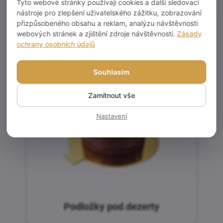
Tyto webové stránky používají cookies a další sledovací
nástroje pro zlepšení uživatelského zážitku, zobrazování
V moderní cukrařině už nejde jen o chuť – jde o celkový
přizpůsobeného obsahu a reklam, analýzu návštěvnosti
webových stránek a zjištění zdroje návštěvnosti.
Zásady
zážitek. A právě detaily, jako jsou dezertové podložky,
ochrany osobních údajů
rozhodují o tom, jak si zákazník váš produkt zapamatuje.
Souhlasím
Zamítnout vše
Nastavení
Podložky pod dezerty