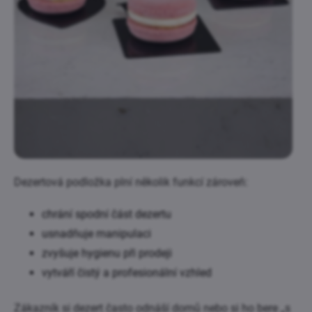
Dezertová podložka plní několik funkcí zároveň:
chrání spodní část dezertu
usnadňuje manipulaci
zvyšuje hygienu při prodeji
vytváří čistý a profesionální vzhled
Zákazník si dezert často odnáší domů nebo si ho bere „s