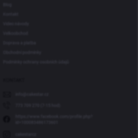
Blog
Kontakt
Video návody
Velkoobchod
Doprava a platba
Obchodní podmínky
Podmínky ochrany osobních údajů
KONTAKT
info
@
cakestar.cz
773 709 270 (7-15 hod)
https://www.facebook.com/profile.php?
id=100083486173601
cakestarcz