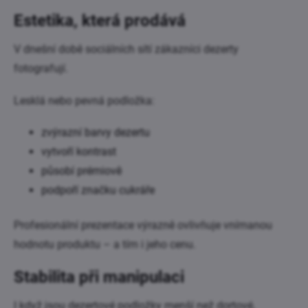
Estetika, která prodává
V dnešní době sociálních sítí zákazníci dezerty
fotografují.
Lesklá nebo pevná podložka:
zvýrazní barvy dezertu
vytvoří kontrast
působí prémiově
podpoří značku cukráře
Profesionální prezentace výrazně ovlivňuje vnímanou
hodnotu produktu – a tím i jeho cenu.
Stabilita při manipulaci
I když jsou dezertové podložky menší než dortové,