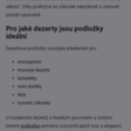
sebou“. Díky podložce se zákusek nepoškodí a zároveň
působí upraveně.
Pro jaké dezerty jsou podložky
ideální
Dezertové podložky využijete především pro:
monoporce
mousse dezerty
tartaletky
mini dortíky
řezy
luxusní zákusky
U moderních dezertů s hladkým povrchem a čistými
liniemi
podložka
pomáhá zvýraznit jejich tvar a eleganci.