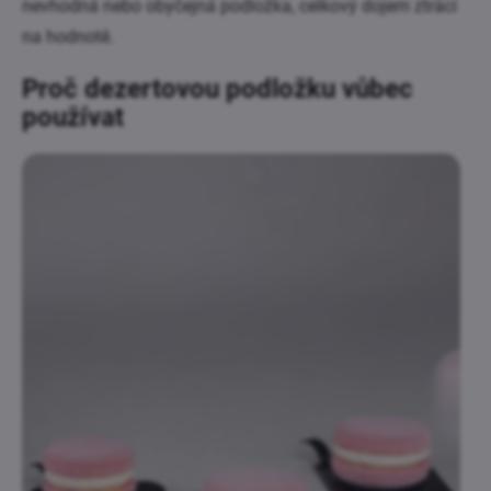
nevhodná nebo obyčejná podložka, celkový dojem ztrácí
na hodnotě.
Proč dezertovou podložku vůbec
používat