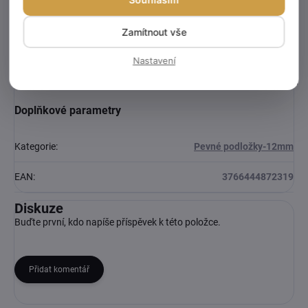
Zamítnout vše
Nastavení
Doplňkové parametry
Kategorie
:
Pevné podložky-12mm
EAN
:
3766444872319
Diskuze
Buďte první, kdo napíše příspěvek k této položce.
Přidat komentář