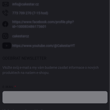
info
@
cakestar.cz
773 709 270 (7-15 hod)
https://www.facebook.com/profile.php?
id=100083486173601
cakestarcz
https://www.youtube.com/@CakestarYT
ODEBÍRAT NEWSLETTER
Vložte svůj e-mail a my vám budeme zasílat informace o nových
produktech na našem e-shopu.
E-MAIL