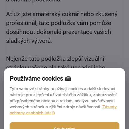
Ať už jste amatérský cukrář nebo zkušený
profesionál, tato podložka vám pomůže
dosáhnout dokonalé prezentace vašich
sladkých výtvorů.
Nejenže tato podložka zlepší vizuální
stránku vašeho ale také usnadní jeho
manipulaci a přepravu. Díky její pevnosti a
Používáme cookies 🍰
odolnosti můžete svůj dort snadno přenést
Tyto webové stránky používají cookies a další sledovací
na místo určení bez obav z poškození.
nástroje pro zlepšení uživatelského zážitku, zobrazování
přizpůsobeného obsahu a reklam, analýzu návštěvnosti
webových stránek a zjištění zdroje návštěvnosti.
Zásady
Tloušťka:
12mm
ochrany osobních údajů
Pro velkoobchod cena za 5ks v balení.
Souhlasím